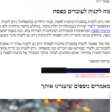
מה לקנות לעובדים בפסח
ומה ניתן לקנות,במסגרת מתנות לפסח, עבור הילדים במשפחה? ניתן לקנות 
המאפשר ליצור יצירות בטכנולוגיית תלת מימד, בהחלט מתנה מיוחדת ולא שגרת
מתנות לפסח
המתאימות למארחים ושימושיות לאירוח בחג, כגון מעמד למצות
מצה, בהחלט מתנה מקורית לחג הפסח! לתינוקות ניתן גם לקנות סינר מעוצ
ומה עוד אפשר לקנות במסגרת מתנות לפסח? ניתן גם לקנות צמיד יד אופנתי עם
למבוגרים, ולשיר בצוותא עם חברים ובני משפחה. ניתן לקנות גם כרית עיסוי
הומוריסטית במיוחד. אתם מוזמנים לבחור מתוך המבחר של מתנות לפסח בא
שיתוף המאמר
Facebook
WhatsApp
העתק קישור
← חזרה לכל המאמרים
מאמרים נוספים שיעניינו אותך