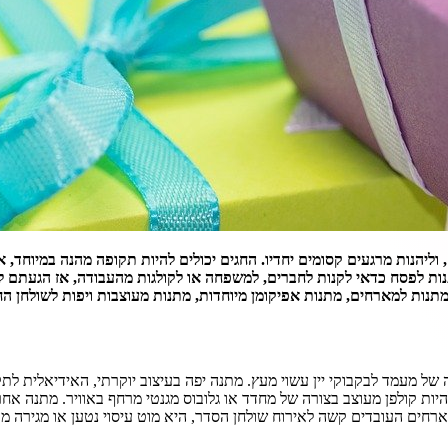
, וליהנות מרגעים קסומים יחדיו. החגים יכולים להיות תקופה מהנה במיוח
נות לפסח כדאי לקנות לחברים, למשפחה או לקולגות מהעבודה, אז הגעתם למ
מתנות למארחים, מתנות אפיקומן מיוחדות, מתנות מעוצבות ויפות לשולחן החג
ל מעמד לבקבוקי יין עשוי מעץ. מתנה יפה בעיצוב יוקרתי, האידיאלית לתק
ות קולפן מעוצב בצורה של מחדד או גלובוס מגנטי מרחף באוויר. מתנה אחרת 
חים העובדים קשה לאירוח שולחן הסדר, היא מוט עיסוי נטען או מגירה מע