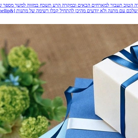
מקרה הטוב תעבור למארחים הבאים ובמקרה הרע תשכח במזווה למשך מספר
 מתנה ולא יודעים מהיכן להתחיל קבלו רשימה של מתנות [&hellip;]