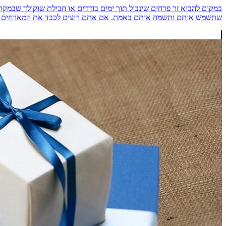
במקום להביא זר פרחים שינבול תוך ימים בודדים או חבילת שוקולד שב
שתשמש אותם ותשמח אותם באמת. אם אתם רוצים לכבד את המארחים שלכם עם