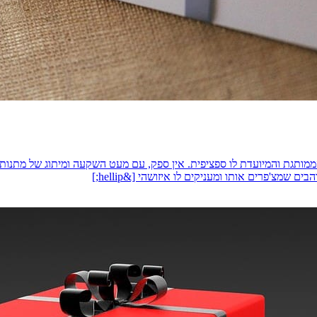
תגת והמיועדת לו ספציפית. אין ספק, עם מעט השקעה ומיתוג של מתנות ייח
שמצ'פרים אותו ומעניקים לו איזושהי [&hellip;]