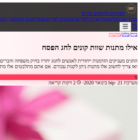
BIP
הפרטים הקטנים בחיים
עמוד הבית
בלוג
אטרקציות לאירועים
טיפים לאירועים
אירועים ואוכל
צור קשר
בית
/
בלוג
/
מתנות
אילו מתנות שוות קונים לחג הפסח
החגים מעניקים הזדמנות ייחודית לאנשים לחגוג יחדיו בחיק משפחה וחברים
ואז צריך לחשוב אלו מתנות ניתן לקנות עבורם. אם אתם מתלבטים אלו מתנות 
מ
מערכת bip
21 בינואר 2020
·
·
2
דקות קריאה