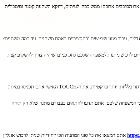
זמינים אתכם להזמין את עצמכם לפנק את הסובבים אתכם! ממש ככה. לעיתים, דווקא השקעה קטנה וסימבולית
 גדלים, עבור מגוון שימושים ובתקציביים באמת משתנים. עד כמה משתנים?
ים לרכוש מתנות למשפחה שלכם לחג, כמובן שיהיה צורך להשקיע קצת
עכשיו, שלא תבינו אותנו לא נכון, אנחנו לא אומרים שאין צורך להשקיע במחשבה על מתנות חג לעובדים, אבל אין ספק שהמתנות האלו בדרך כלל יהיו יותר כלליות, יותר פרקטיות. את ה-TOUCH האישי אתם תכניסו במיתוג
ה עצמה. מאחר שאתם מכירים את קרובי המשפחה שלכם, אתם תדעו להתאים בעבורם מתנה שלא רק תהיה
https:
אתם תמצאו את כל סוגי המתנות הכי ייחודיות שניתן לרכוש אונליין