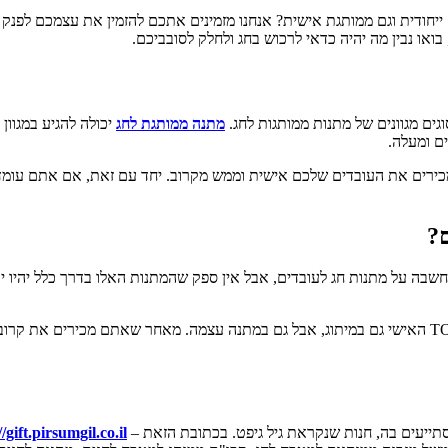
מי מאיתנו לא אוהבים שמצ'פרים אותו ומעניקים לו איזושהי מתנה SUPER ייחודית וגם ממותגת אישית? אנחנו מ
ואו נבין מה יהיה כדאי לרכוש בחג ולחלק לסובביכם.
ים מגוונים של מתנות ממותגות לחג.
מתנה ממותגת לחג
יכולה להגיע במגוון
ם ומעלה.
כירים את העובדים שלכם אישית וממש מקרוב. יחד עם זאת, אם אתם עומד
?
מצד שני, כשרוכשים מתנות חג למשפחה, יהיה מומלץ להכניס את ה-TOUCH האישי גם במיתוג, אבל גם במתנ
תייעים בה, חנות שנקראת גיל גיפט. בכתובת הזאת –
//gift.pirsumgil.co.il