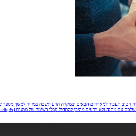
מקרה הטוב תעבור למארחים הבאים ובמקרה הרע תשכח במזווה למשך מספר
 מתנה ולא יודעים מהיכן להתחיל קבלו רשימה של מתנות [&hellip;]