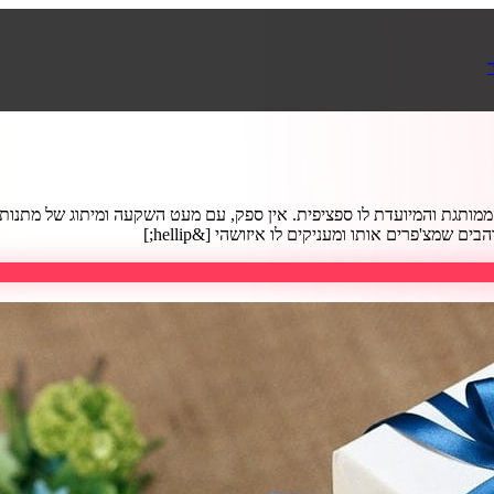
תגת והמיועדת לו ספציפית. אין ספק, עם מעט השקעה ומיתוג של מתנות ייח
שמצ'פרים אותו ומעניקים לו איזושהי [&hellip;]