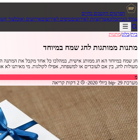
BIP
הפרטים הקטנים בחיים
עמוד הבית
בלוג
אטרקציות לאירועים
טיפים לאירועים
אירועים ואוכל
צור קשר
בית
/
בלוג
/
מתנות
מתנות ממותגות לחג שמח במיוחד
חג שמח במיוחד הא חג ממותג אישית, במהלכו כל אחד מקבל את המתנה הממו
מעולות לחג, בין אם לעובדים או למשפחה, אפילו לקולגות. מי מאיתנו לא אוהבים 
מ
מערכת bip
29 ביולי 2020
·
·
2
דקות קריאה