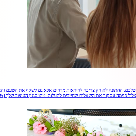
 שלכם. החתונה לא רק צריכה להיראות מדהים אלא גם לשקף את הטעם וה
פנימה ונסקור את השאלות שחייבים להעלות. מהו סגנון העיצוב שלך [&hellip;]