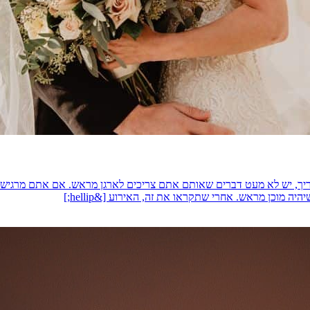
צריך, יש לא מעט דברים שאותם אתם צריכים לארגן מראש. אם אתם מרגישי
מוכן מראש. אחרי שתקראו את זה, האירוע [&hellip;]