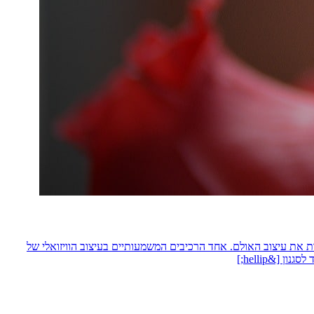
וות את עיצוב האולם. אחד הרכיבים המשמעותיים בעיצוב הוויזואלי של
[&hellip;]