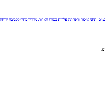
ון במים, תקני איכות והפחתת עלויות בטווח הארוך. מדריך מקיף לסביבה ירוקה 
ם.