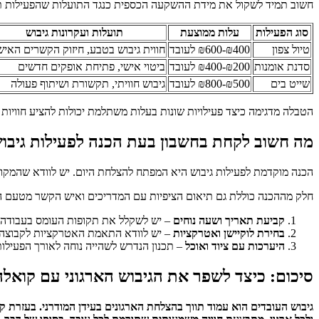
חשוב תמיד לשקול את מידת ההשקעה הכספית כנגד התועלות שהפעילות תב
סוג הפעילות
עלות ממוצעת
תועלות ועקרונות גיבוש
טיול צפון
₪400-₪600 לעובד
חווית גיבוש בטבע, חיזוק הקשרים האיש
סדנת אומנות
₪200-₪400 לעובד
ביטוי אישי, פתיחת אופקים חדשים
שייט בים
₪500-₪800 לעובד
גיבוש חוויתי, תקשורת ושיתוף פעולה
הטבלה מדגימה כיצד פעילויות שונות בעלות משתלמת יכולות להציע חוויות מ
מה חשוב לקחת בחשבון בעת הכנה לפעילות גיבו
הכנה מוקדמת לפעילות גיבוש היא המפתח להצלחת היום. יש לוודא שהמקום
חלק מההכנה כוללת גם תיאום הציפיות עם המדריכים ואיש הקשר מטעם הח
קביעת תאריך ושעה נוחים
– יש לשקלל את תקופות העומס בעבודה 
בחירת לוקיישן ואטרקציות
– יש לוודא התאמת האטרקציות לקבוצה ול
היערכות עם ציוד ואוכל
– תכנון הנדרש לשהייה נוחה לאורך הפעילו
סיכום: כיצד לשפר את הגיבוש הארגוני עם קואלה
גיבוש העובדים הוא עמוד תווך בהצלחת הארגונים בעידן המודרני. בעזרת קו