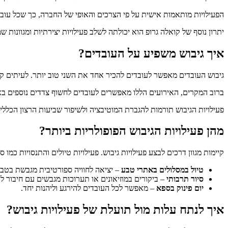
הפעילויות מותאמות אישית על פי הצרכים והאופי של החברה, כך שכל עובד 
יתרון נוסף של קואלה גרופ הוא יכולתה לשלב פעילויות יצירתיות ומגוונות שמ
איך גיבוש משפיע על העובדים?
גיבוש העובדים מאפשר לעובדים להכיר אחד את השני טוב יותר. לעיתים ק
ברוב המקרים, האירועים הללו מאפשרים לעובדים לחשוף צדדים נוספים ב
פעילויות הגיבוש תורמות להגברת המוטיבציה ולשיפור שביעות הרצון הכלל
מהן פעילויות הגיבוש הפופולריות ביותר?
קיימות מגוון דרכים לבצע פעילויות גיבוש. פעילויות טיולים והתנסויות כמו 
טיול במסלולים באתרי טבע
– יציאה לחוויה ספורטיבית מגבשת בטבע
סיור תרבותי
– ביקורים במוזיאונים או תערוכות מגבשים עם חיבור לע
יום פינוק בספא
– מאפשר לכל העובדים להירגע וליהנות יחד.
איך לנתח עלות מול תועלת של פעילויות גיבוש?