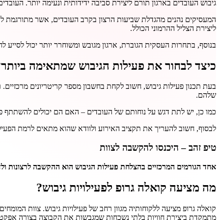
גיבוש העובדים בארגון תורם ליצירת סביבה ידידותית ונעימה יותר. העובד
המעסיקים נהנים מהגדלת שביעות הרצון בקרב העובדים, אשר מתורגמת לירידה
ליצירת הצליל ההרמוני הכולל.
בנוסף, בתחרות העסקית הגוברת, ארגון מגובש ומשוחרר יותר יכול לסייע לחב
כיצד לבחור את פעילות הגיבוש שמתאימה ביותר?
בעת תכנון פעילות גיבוש, חשוב לקחת בחשבון מספר קריטריונים מרכזיים. 
שלהם.
כמו כן, יש לתת דגש על נוחותם של העובדים – האם הם יכולים להשתתף 
לבסוף, חשוב להעריך את תקציב האירוע ולוודא שהוא מתאים לרמת הפעילו
טיפ זהב – היכנסו להקשבה לצוות
אחד הגורמים המרכזיים בהצלחת פעילות הגיבוש הוא ההקשבה לרצונות ולדע
מה מציעה קואלה גרופ לפעילויות גיבוש?
קואלה גרופ מציעה ללקוחותיה מגוון רחב של פעילויות גיבוש. צוות המומ
מתמקדת ביצירת חוויות בלתי נשכחות שמגבשות את הקבוצה בצורה אפקטי