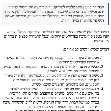
הבחירה ביועץ אינסטלציה לפרויקט ירוק דורשת התייחסות לניסיון,
ידע, וכישורים מתאימים שיבטיחו תכנון מקיף ואפקטיבי. יועץ איכותי
יהיה בעל ידע מעודכן בתקנים, בטכנולוגיות חדשניות, ובגישה ששמה
דגש על פתרונות בנייה ירוקה.
בחירה של יועץ מתאים היא אבן יסוד בהצלחת הפרויקט. מומלץ לחפש
יועץ בעל ניסיון מוכח בפרויקטים ירוקים, ובעל התמחות ספציפית בתחום
אינסטלציה.
דברים שכדאי לשים לב אליהם:
ניסיון ומוניטין:
בדקו פרויקטים קודמים של היועץ, ובמיוחד כאלה
שהוגדרו כפרויקטים ירוקים.
הכשרה וידע:
ודאו שהיועץ עבר הכשרות רלוונטיות בתחום הבנייה
הירוקה ומכיר את תקן 5281 לעומק.
גישה חדשנית:
יועץ טוב יהיה מעודכן בטכנולוגיות החדשות ביותר,
כגון מחזור מים אפורים, מערכות חימום אקולוגיות וגופי מים
חסכוניים, וגם בחומרים חדשניים שיצאו לשוק.
תקשורת ושיתוף פעולה:
היכולת של יועץ האינסטלציה לעבוד
בתיאום עם אדריכלים, מהנדסים ויועצים אחרים היא קריטית.
במשרדים שבהם כלל היועצים יושבים תחת קורת גג אחת, למשל
בצוות כמו של חברת דרך ארץ הנדסה, קיימת לרוב תקשורת טובה
ומהירה יותר, המונעת טעויות ותיאומים מיותרים.