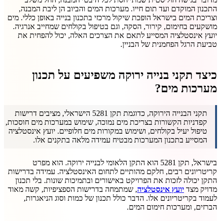
התכנון המוקדם ועד תום חייו. מערכות המים והביוב הן ליבת המבנה,
וצריכת המים בישראל הופכת שיקול מרכזי בתכנון בנייה באופן כללי. מים
מושקעים בחימום, קירור, הסקה, וגם בטיפול בקולחים שמחייב אנרגיה.
יועץ אינסטלציה המסייע לתאם את הצרכים האלה, יכול להפחית את
טביעת הרגל הפחמנית של הבניין.
כיצד תקני בנייה ירוקה משפיעים על תכנון
מערכות מים?
תקני הבנייה הירוקה, כדוגמת תקן 5281 הישראלי, מציבים דרישות
קפדניות הקשורות בצריכת מים נמוכה, שימוש במערכות מים חוסכות,
טיפול יעיל בקולחים, ושימוש במקורות מים חלופיים. יועץ אינסטלציה
המסייע בתכנון המערכות מבטיח עמידה מלאה בתקנים אלו.
בישראל, תקן 5281 הוא התקן הלאומי לבנייה ירוקה. הוא מפרט
קריטריונים רבים, חלקם מהותיים לתחום האינסטלציה. עמידה בדרישות
התקן יכולה לזכות את הפרויקט באישורים ובתמיכות שונות. בלי תכנון
מדויק מצד
יועץ אינסטלציה
, שמתמחה בדרישות הספציפיות, קשה מאוד
לעמוד בקריטריונים אלו. הדבר כולל תכנון של כמות וסוג הניאגרות,
הברזים, ומערכות חימום המים.