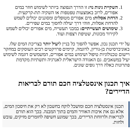
השקיית גינות נוי:
זו הדרך הנפוצה ביותר לשימוש חוזר במים
אפורים, לרוב באמצעות טפטפות או השקיה תת-קרקעית.
הדחת אסלות:
מים אפורים מטופלים ומסוננים יכולים לשמש
להדחת אסלות, וזוהי דרך יעילה לחסוך במים שפירים.
שימושים תעשייתיים:
במבני תעשייה, מים אפורים יכולים לשמש
לקירור מכונות, שטיפת רצפות ועוד.
על ידי תכנון נכון, אפשר להפוך כל בניין ל
יעיל יותר
בצריכת המים שלו.
באוניברסיטת בן-גוריון, לדוגמה, קיימים פרויקטים רבים העוסקים במחקר
ויישום טכנולוגיות טיפול ושימוש במים אפורים, המשמשים דוגמה לשימוש
יעיל במשאבים. גם האגודה הישראלית לאנרגיה ותשתיות מקדמת
פתרונות כאלה דרך גופים שונים.
איך תכנון אינסטלציה חכם תורם לבריאות
הדיירים?
תכנון אינסטלציה חכם ומושכל לוקח בחשבון לא רק את חיסכון המים,
אלא גם את איכות האוויר והמים בתוך המבנה. בכך הוא תורם
לבריאות ולרווחת הדיירים, בכך שמונע חשיפה לחומרים מזיקים, עובש
ולחות.