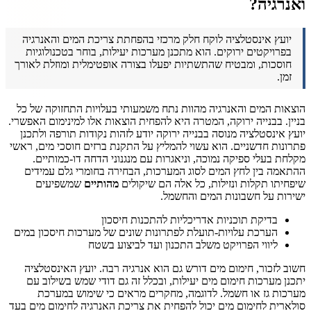
ואנרגיה?
יועץ אינסטלציה לוקח חלק מרכזי בהפחתת צריכת המים והאנרגיה
בפרויקטים ירוקים. הוא מתכנן מערכות יעילות, בוחר בטכנולוגיות
חוסכות, ומבטיח שהתשתיות יפעלו בצורה אופטימלית ומוזלת לאורך
זמן.
הוצאות המים והאנרגיה מהוות נתח משמעותי בעלויות התחזוקה של כל
בניין. בבנייה ירוקה, המטרה היא להפחית הוצאות אלו למינימום האפשרי.
יועץ אינסטלציה מנוסה בבנייה ירוקה יודע לזהות נקודות תורפה ולתכנן
פתרונות חדשניים. הוא עשוי להמליץ על התקנת ברזים חוסכי מים, ראשי
מקלחת בעלי ספיקה נמוכה, וניאגרות עם מנגנוני הדחה דו-כמותיים.
ההתאמה בין לחץ המים לסוג המערכות, הבחירה בחומרי גלם עמידים
שיפחיתו תקלות ונזילות, כל אלה הם שיקולים
מהותיים
שמשפיעים
ישירות על חשבונות המים והחשמל.
בדיקת תוכניות אדריכליות להתכנות חיסכון
הערכת עלויות-תועלת לפתרונות שונים של מערכות חיסכון במים
ליווי הפרויקט משלב התכנון ועד לביצוע בשטח
חשוב לזכור, חימום מים דורש גם הוא אנרגיה רבה. יועץ האינסטלציה
יתכנן מערכות חימום מים יעילות, ובכלל זה גם דודי שמש בשילוב עם
מערכות גז או חשמל. לדוגמה, מחקרים מראים כי שימוש במערכת
סולארית לחימום מים יכול להפחית את צריכת האנרגיה לחימום מים בעד