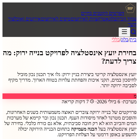
BIP
הפרטים הקטנים בחיים
עמוד הבית
בלוג
אטרקציות לאירועים
טיפים לאירועים
אירועים ואוכל
צור
קשר
בית
/
בלוג
/
כללי
בחירת יועץ אינסטלציה לפרויקט בנייה ירוק: מה
צריך לדעת?
יועץ אינסטלציה קריטי ביצירת בניין ירוק: גלו איך תכנון נכון מוביל
לחיסכון במים, תקני איכות והפחתת עלויות בטווח הארוך. מדריך מקיף
לסביבה ירוקה יותר.
מ
מערכת
·
6 ביולי 2026
·
7
דקות קריאה
פרויקטים של בנייה ירוקה צוברים תאוצה משמעותית בשנים האחרונות,
והופכים מטרנד לאחד מיסודות הענף. תכנון נכון ובר קיימא של מערכות
המים והביוב הוא לא רק חובה סביבתית, אלא גם כורח כלכלי. בחירה של
יועץ אינסטלציה בעל
הבנה מעמיקה
בתחום הבנייה הירוקה יכולה
להשפיע באופן דרמטי על הצלחת הפרויקט.