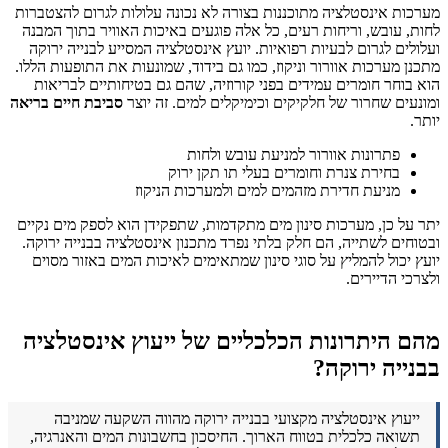
מערכות אינסטלציה מתוכננות בצורה לא נכונה עלולות לגרום להצטברות
לחות, עובש, וריחות רעים, כל אלה פוגעים באיכות האוויר בתוך המבנה
ועלולים לגרום לבעיות רפואיות. יועץ אינסטלציה המסייע לבנייה ירוקה
מתכנן מערכות אוורור וניקוז, כמו גם בידוד, שמונעות את התופעות הללו.
הוא בוחר חומרים עמידים בפני קורוזיה, שהם גם בטיחותיים לבריאות
ומונעים שחרור של חלקיקים וכימיקלים למים. זה יוצר
סביבת חיים בריאה
יותר.
פתרונות אוורור למניעת עובש ולחות
בחירת צנרת וחומרים בעלי תו תקן ירוק
מניעת חדירת מזהמים למים ולמערכות הניקוז
יתר על כן, מערכות סינון מים מתקדמות, שתפקידן הוא לספק מים נקיים
ובטוחים לשתייה, הם חלק בלתי נפרד מתכנון אינסטלציה בבנייה ירוקה.
יועץ יכול להמליץ על סוגי סינון שמתאימים לאיכות המים באזור מסוים
ולצרכי הדיירים.
מהם היתרונות הכלכליים של ייעוץ אינסטלציה
בבנייה ירוקה?
ייעוץ אינסטלציה מקצועי בבנייה ירוקה מהווה השקעה שמניבה
תשואה כלכלית בטווח הארוך. החיסכון בחשבונות המים והאנרגיה,