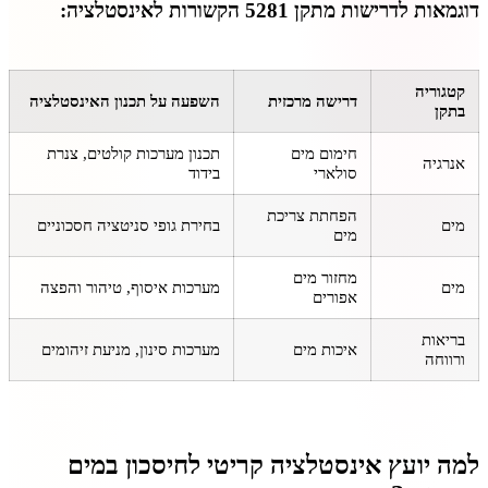
דוגמאות לדרישות מתקן 5281 הקשורות לאינסטלציה:
קטגוריה
דרישה מרכזית
השפעה על תכנון האינסטלציה
בתקן
חימום מים
תכנון מערכות קולטים, צנרת
אנרגיה
סולארי
בידוד
הפחתת צריכת
מים
בחירת גופי סניטציה חסכוניים
מים
מחזור מים
מים
מערכות איסוף, טיהור והפצה
אפורים
בריאות
איכות מים
מערכות סינון, מניעת זיהומים
ורווחה
למה יועץ אינסטלציה קריטי לחיסכון במים