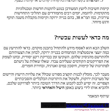
המלצות:
בקשו המלצות מלקוחות קודמים או קולגות בענף.
קיימת חשיבות ליועץ המעודכן בנוגע לתקנות חדשות וטכנולוגיות
מתקדמות. לדוגמה, יזמים רבים מתמודדים עם תהליכי התחדשות
עירונית, כמו תמ"א 38, בהם בנייה ירוקה וקיימות מקבלות משנה תוקף
ודגש מיוחד.
מה כדאי לעשות עכשיו?
השלב הבא הוא לאסוף מידע ולהתחיל בתכנון מוקדם. כדאי להתייעץ עם
כמה יועצי אינסטלציה המתמחים בבנייה ירוקה, לבחון את הצעותיהם
ולהתרשם מהניסיון שלהם. השקיעו זמן בבדיקת רקע יסודית, ובחנו לעומק
את הפרויקטים הקודמים שעליהם עבדו. שאלו שאלות על גישתם
לפתרונות של קיימות, חיסכון במים ואנרגיה, ובחירת חומרים.
מעבר לכך, מומלץ לבנות תקציב מפורט שכולל את עלויות הייעוץ והיישום
של מערכות ירוקות, ולשקול את היתרונות הכלכליים והסביבתיים
הצפויים. זה יסייע לכם לקבוע את הדרך הטובה ביותר לפרויקט שלכם,
ולהביא אותו לידי ביצוע באופן
היעיל והאחראי
ביותר.
שיתוף המאמר
Facebook
WhatsApp
העתק קישור
← חזרה לכל המאמרים