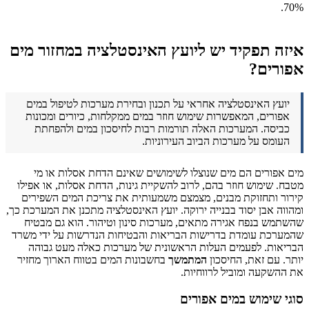
70%.
איזה תפקיד יש ליועץ האינסטלציה במחזור מים
אפורים?
יועץ האינסטלציה אחראי על תכנון ובחירת מערכות לטיפול במים
אפורים, המאפשרות שימוש חוזר במים ממקלחות, כיורים ומכונות
כביסה. המערכות האלה תורמות רבות לחיסכון במים ולהפחתת
העומס על מערכות הביוב העירוניות.
מים אפורים הם מים שנוצלו לשימושים שאינם הדחת אסלות או מי
מטבח. שימוש חוזר בהם, לרוב להשקיית גינות, הדחת אסלות, או אפילו
קירור ותחזוקת מבנים, מצמצם משמעותית את צריכת המים השפירים
ומהווה אבן יסוד בבנייה ירוקה. יועץ האינסטלציה מתכנן את המערכת כך,
שהשתמש בנפח אגירה מתאים, מערכות סינון וטיהור. הוא גם מבטיח
שהמערכת עומדת בדרישות הבריאות והבטיחות הנדרשות על ידי משרד
הבריאות. לפעמים העלות הראשונית של מערכות כאלה מעט גבוהה
יותר. עם זאת, החיסכון
המתמשך
בחשבונות המים בטווח הארוך מחזיר
את ההשקעה ומוביל לרווחיות.
סוגי שימוש במים אפורים