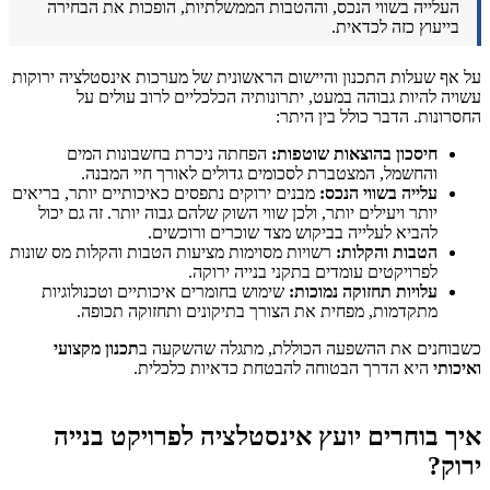
העלייה בשווי הנכס, וההטבות הממשלתיות, הופכות את הבחירה
בייעוץ כזה לכדאית.
על אף שעלות התכנון והיישום הראשונית של מערכות אינסטלציה ירוקות
עשויה להיות גבוהה במעט, יתרונותיה הכלכליים לרוב עולים על
החסרונות. הדבר כולל בין היתר:
חיסכון בהוצאות שוטפות:
הפחתה ניכרת בחשבונות המים
והחשמל, המצטברת לסכומים גדולים לאורך חיי המבנה.
עלייה בשווי הנכס:
מבנים ירוקים נתפסים כאיכותיים יותר, בריאים
יותר ויעילים יותר, ולכן שווי השוק שלהם גבוה יותר. זה גם יכול
להביא לעלייה בביקוש מצד שוכרים ורוכשים.
הטבות והקלות:
רשויות מסוימות מציעות הטבות והקלות מס שונות
לפרויקטים עומדים בתקני בנייה ירוקה.
עלויות תחזוקה נמוכות:
שימוש בחומרים איכותיים וטכנולוגיות
מתקדמות, מפחית את הצורך בתיקונים ותחזוקה תכופה.
כשבוחנים את ההשפעה הכוללת, מתגלה שהשקעה ב
תכנון מקצועי
ואיכותי
היא הדרך הבטוחה להבטחת כדאיות כלכלית.
איך בוחרים יועץ אינסטלציה לפרויקט בנייה
ירוק?