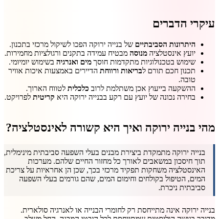
עיקרי הדברים
היתרונות הסביבתיים
של בנייה ירוקה הפכו לשיקול מרכזי בתכנון.
יועץ אינסטלציה
מנוסה
מבטיח עמידה בתקנים ורגולציות מחמירות.
שימוש בטכנולוגיות מתקדמות חוסך
מים ואנרגיה
בשימוש יומיומי.
תכנון חכם תורם ל
בריאות ורווחת
הדיירים באמצעות איכות אוויר
טובה.
ההשקעה בייעוץ אכן משתלמת לרוב
כלכלית
לטווח הארוך.
בחירה נכונה של יועץ עם רקע בבנייה ירוקה היא
קריטית
לפרויקט.
מהי בנייה ירוקה ואיך היא קשורה לאינסטלציה?
בנייה ירוקה מתמקדת ביצירת מבנים בעלי השפעה סביבתית מינימלית,
תוך חיסכון במשאבים לאורך כל מחזור החיים שלהם. מערכות
האינסטלציה משחקות תפקיד מרכזי בכך, שכן הן אחראיות על צריכת
המים, הטיפול בקולחים וחימום המים, שהם גורמים בעלי השפעה
סביבתית ניכרת.
בנייה ירוקה אינה מתייחסת רק לחומרי הבנייה או לאנרגיה סולארית.
מדובר בגישה הוליסטית שמתייחסת לכל היבטי המבנה, החל משלב