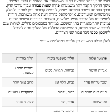
ויעיל יותר, יכולה לצמצם באופן משמעותי את ההוצאות הללו. ראשית,
משך ההליך הקצר יותר משמעותו
פחות שעות עבודה
עבור עורכי הדין,
ובכך הפחתה בשכר הטרחה. שנית, לעיתים קרובות ניתן לוותר על חלק
מהמומחים המעורבים, או להסתפק בחוות דעת אחת משותפת, הודות
למומחיותו של הבורר עצמו. שלישית, האגרות בבוררות עשויות להיות
נמוכות יותר מאגרות בתי המשפט, במיוחד בסכסוכים גדולים. למרות שגם
לבורר יש שכר טרחה, ההתייעלות הכוללת של ההליך נוטה להוביל
ל
חיסכון כספי
ניכר עבור שני הצדדים.
להלן טבלה המשווה בין עלויות במסלולים שונים:
פרמטר עלות
הליך משפטי ציבורי
הליך בוררות
נמוכות יותר /
אגרות הגשה
גבוהות, תלויות סכום
קבועות
שכר טרחה עו"ד
גבוה, תלוי זמן
לרוב נמוך יותר
חוות דעת מומחים
רבות, יקרות
ממוקדות / מעטות
זמן שיפוט
ארוך, יקר
קצר, חסכוני
עלויות נלוות
גבוהות (נסיעות,