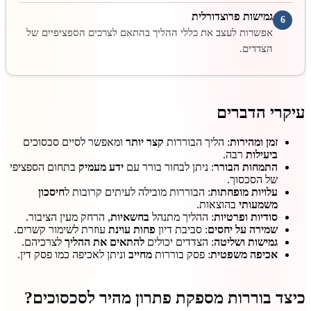
גמישות פרוצדורלית
6
אפשרות לעצב את כללי ההליך בהתאם לצרכים הספציפיים של
הצדדים.
עיקרי הדברים
זמן ומהירות
: הליך הבוררות
קצר יותר
ומאפשר לסיים סכסוכים
ביעילות
רבה.
התמחות הבורר
: ניתן לבחור בורר עם
ידע מעמיק
בתחום הספציפי
של הסכסוך.
עלויות מופחתות
: הבוררות מובילה לעיתים קרובות ל
חיסכון
משמעותי
בהוצאות.
סודיות ופרטיות
: ההליך מתנהל
בחשאיות
, הרחק מעין הציבור.
שמירה על יחסים
: סביבת דיון
פחות עוינת
עוזרת לשימור קשרים.
גמישות ושליטה
: הצדדים יכולים
להתאים את ההליך
לצרכיהם.
אכיפה משפטית
: פסק בוררות
מחייב
וניתן לאכיפה כמו פסק דין.
כיצד בוררות מספקת פתרון מהיר לסכסוכים?