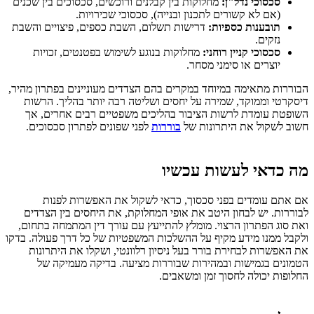
סכסוכי נדל"ן:
מחלוקות בין קבלנים ורוכשים, סכסוכים בין שכנים
(אם לא קשורים לתכנון ובנייה), סכסוכי שכירויות.
תובענות כספיות:
דרישות תשלום, השבת כספים, פיצויים והשבת
נזקים.
סכסוכי קניין רוחני:
מחלוקות בנוגע לשימוש בפטנטים, זכויות
יוצרים או סימני מסחר.
הבוררות מתאימה במיוחד במקרים בהם הצדדים מעוניינים בפתרון מהיר,
דיסקרטי וממוקד, שמירה על יחסים ושליטה רבה יותר בהליך. הרשות
השופטת עומדת לרשות הציבור בהליכים משפטיים רבים אחרים, אך
חשוב לשקול את היתרונות של
בוררות
לפני שפונים לפתרון סכסוכים.
מה כדאי לעשות עכשיו
אם אתם עומדים בפני סכסוך, כדאי לשקול את האפשרות לפנות
לבוררות. יש לבחון היטב את אופי המחלוקת, את היחסים בין הצדדים
ואת סוג הפתרון הרצוי. מומלץ להתייעץ עם עורך דין המתמחה בתחום,
ולקבל ממנו מידע מקיף על ההשלכות המשפטיות של כל דרך פעולה. בדקו
את האפשרות לבחירת בורר בעל ניסיון רלוונטי, ושקלו את היתרונות
הטמונים בגמישות ובמהירות שבוררות מציעה. בדיקה מעמיקה של
החלופות יכולה לחסוך זמן ומשאבים.