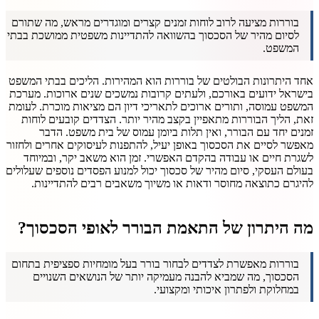
בוררות מציעה לרוב לוחות זמנים קצרים ומוגדרים מראש, מה שתורם
לסיום מהיר של הסכסוך בהשוואה להתדיינות משפטית ממושכת בבתי
המשפט.
אחד היתרונות הבולטים של בוררות הוא המהירות. הליכים בבתי המשפט
בישראל ידועים באורכם, ולעתים קרובות נמשכים שנים ארוכות. מערכת
המשפט עמוסה, ותורים ארוכים לתאריכי דיון הם מציאות מוכרת. לעומת
זאת, הליך הבוררות מתאפיין בקצב מהיר יותר. הצדדים קובעים לוחות
זמנים יחד עם הבורר, ואין תלות ביומן עמוס של בית משפט. הדבר
מאפשר לסיים את הסכסוך באופן יעיל, להתפנות לעיסוקים אחרים ולחזור
לשגרת חיים או עבודה בהקדם האפשרי. זמן הוא משאב יקר, ובמיוחד
בעולם העסקי, סיום מהיר של סכסוך יכול למנוע הפסדים נוספים שעלולים
להיגרם כתוצאה מחוסר ודאות או משיוך משאבים רבים להתדיינות.
מה היתרון של התאמת הבורר לאופי הסכסוך?
בוררות מאפשרת לצדדים לבחור בורר בעל מומחיות ספציפית בתחום
הסכסוך, מה שמביא להבנה מעמיקה יותר של הנושאים השנויים
במחלוקת ולפתרון איכותי ומקצועי.