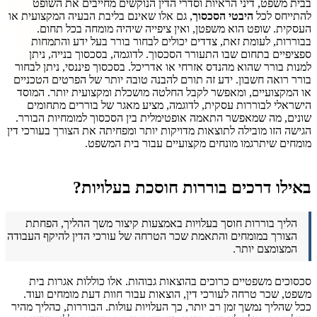
בבית משפט, דיני הראיות וסדרי הדין הנוקשים מחייבים את השופט
להתייחס לכל
היבטי הסכסוך
, גם אלו שאינם בליבת הבעיה המקצועית או
העסקית. שופט הוא משפטן, ואין ציפייה שיהיה מומחה בכל תחום.
בבוררות, לעומת זאת, צדדים יכולים לבחור בורר בעל ידע והתמחות
ספציפיים בתחום שבו התעורר הסכסוך. לדוגמה, בסכסוך בנייה, ניתן
למנות בורר שהוא מהנדס אזרחי או אדריכל. בסכסוך פיננסי, ניתן לבחור
בורר רואה חשבון. ידע זה תורם להבנה טובה יותר של הפרטים הטכניים
או המקצועיים, ומאפשר לקבל החלטה מושכלת ומקצועית יותר. המוסד
הישראלי לבוררות עסקית, לדוגמה, מציע מאגר של בוררים מתחומים
שונים, מה שמאפשר התאמה אופטימלית בין הסכסוך למומחיות הבורר.
הגישה הזו מובילה לתוצאות מדויקות יותר ומפחיתה את הצורך בעורכי דין
מומחים שיתרגמו מונחים מקצועיים עבור בית המשפט.
באילו דרכים בוררות חוסכת בעלויות?
הליך בוררות חוסך בעלויות באמצעות קיצור משך ההליך, הפחתת
הצורך במומחים והתאמת שכר הטרחה של עורכי הדין להיקף העבודה
המצומצם יותר.
סכסוכים משפטיים כרוכים בהוצאות גבוהות. אלו כוללות אגרות בית
משפט, שכר טרחה לעורכי דין, הוצאות עבור חוות דעת מומחים ועוד.
ככל שהליך נמשך זמן רב יותר, כך העלויות עולות. הבוררות, כהליך מהיר