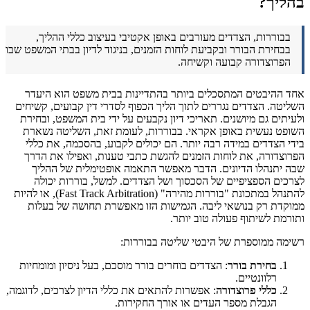
בהליך?
בבוררות, הצדדים מעורבים באופן אקטיבי בעיצוב כללי ההליך,
בבחירת הבורר ובקביעת לוחות הזמנים, בניגוד לדיון בבתי המשפט שבו
הפרוצדורה קבועה וקשיחה.
אחד ההיבטים המתסכלים ביותר בהתדיינות בבית משפט הוא היעדר
השליטה. הצדדים נגררים לתוך הליך הכפוף לסדרי דין קבועים, קשיחים
ולעיתים גם מיושנים. תאריכי דיון נקבעים על ידי בית המשפט, ובחירת
השופט נעשית באופן אקראי. בבוררות, לעומת זאת, השליטה נשארת
בידי הצדדים במידה רבה יותר. הם יכולים לקבוע, בהסכמה, את כללי
הפרוצדורה, את לוחות הזמנים להגשת כתבי טענות, ואפילו את הדרך
שבה יתנהלו הדיונים. הדבר מאפשר התאמה אופטימלית של ההליך
לצרכים הספציפיים של הסכסוך ושל הצדדים. למשל, בוררות יכולה
להתנהל במתכונת "בוררות מהירה" (Fast Track Arbitration), או להיות
ממוקדת רק בנושאי ליבה. הגמישות הזו מאפשרת תחושה של בעלות
ותורמת לשיתוף פעולה טוב יותר.
רשימה ממוספרת של היבטי שליטה בבוררות:
בחירת בורר
: הצדדים בוחרים בורר מוסכם, בעל ניסיון ומומחיות
רלוונטיים.
כללי פרוצדורה
: אפשרות להתאים את כללי הדיון לצרכים, לדוגמה,
הגבלת מספר העדים או אורך החקירות.