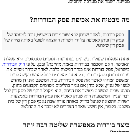
מסייעת לשמר את מערכת היחסים.
מה מבטיח את אכיפת פסק הבוררות?
פסק בוררות, לאחר שניתן לו אישור מבית המשפט, זוכה למעמד של
פסק דין וניתן לאכיפה על ידי רשויות ההוצאה לפועל באותה מידה של
פסק דין שיפוטי.
אחת השאלות שעולות כשדנים בפתרונות חלופיים לסכסוכים היא שאלת
האכיפה. האם הסכמה בבוררות באמת מחייבת? ובכן, על פי
חוק הבוררות
בישראל, פסק בוררות אינו בגדר המלצה בלבד. לאחר שבורר מסיים את
עבודתו ונותן פסק בוררות, כל אחד מהצדדים יכול להגיש בקשה לבית
המשפט המחוזי לאשר את פסק הבוררות. בית המשפט אינו דן מחדש
לגופו של עניין, אלא בוחן אם עמד בהליכים מסוימים הקבועים בחוק.
מרגע שבית המשפט מאשר את הפסק, הוא מקבל תוקף של פסק דין לכל
דבר ועניין. המשמעות היא שניתן לאכוף את פסק הבוררות באמצעות
רשויות ההוצאה לפועל בדיוק באותה צורה שבה נאכף פסק דין של בית
משפט. כלומר, אין חשש שאחד הצדדים לא יכבד את ההחלטה.
כיצד בוררות מאפשרת שליטה רבה יותר