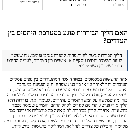
נמוכות יותר
אחרות
העתקים)
האם הליך הבוררות פוגע במערכת היחסים בין
הצדדים?
הליך הבוררות נוטה להיות פחות קונפרונטטיבי ופומבי, מה שעשוי
לעזור בשימור יחסים עסקיים או אישיים בין הצדדים, לעומת ההיבט
היריב של דיון משפטי גלוי.
אחד החששות בסכסוכים, במיוחד אלה המתעוררים בין גופים עסקיים
העובדים יחד לאורך זמן או בין בני משפחה, הוא הפגיעה במערכת
היחסים. הליכים משפטיים בבתי המשפט הם לרוב
פומביים ועוינים
, והם
עלולים להעמיק את הבקיעים בין הצדדים. הצדדים נדרשים להילחם זה
בזה, מה שמקשה על המשך קשרים עתידיים. לעומת זאת, בוררות היא
הליך סודי ופרטי. הדיונים סגורים לקהל הרחב, והמידע שנמסר נשמר
בחשאיות. אווירת הדיון בבוררות לרוב אינה כה פורמלית או יריבה כמו
בבית משפט. הדבר מאפשר לצדדים לנהל דיון ענייני וממוקד בפתרון
הסכסוך, תוך שמירה על כבוד הדדי ורצון לשמר את הקשר, לפחות ברמה
מסוימת. היכולת של צדדים לנהל את המחלוקת ברגישות ובחשאיות,