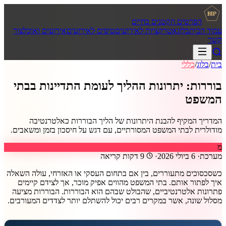
BIP
הפרטים הקטנים בחיים
עמוד הבית
בלוג
אטרקציות לאירועים
טיפים לאירועים
אירועים ואוכל
צור
קשר
בית
/
בלוג
/
כללי
בוררות: יתרונות ההליך לעומת התדיינות בבתי
המשפט
המדריך המקיף להבנת היתרונות של הליך הבוררות כאלטרנטיבה
מודולרית לבתי המשפט המסורתיים, עם דגש על חיסכון בזמן ומשאבים.
מ
מערכת
·
6 ביולי 2026
·
9
דקות קריאה
כשסכסוכים מתעוררים, בין אם בתחום העסקי או האזרחי, עולה השאלה
איך לפתור אותם. בתי המשפט מהווים אפיק מוכר, אך לצידם קיימים
פתרונות אלטרנטיביים, שהבולט שבהם הוא הבוררות. הבוררות מציעה
מסלול שונה, אשר במקרים רבים יכול להשתלם יותר לצדדים המעורבים.