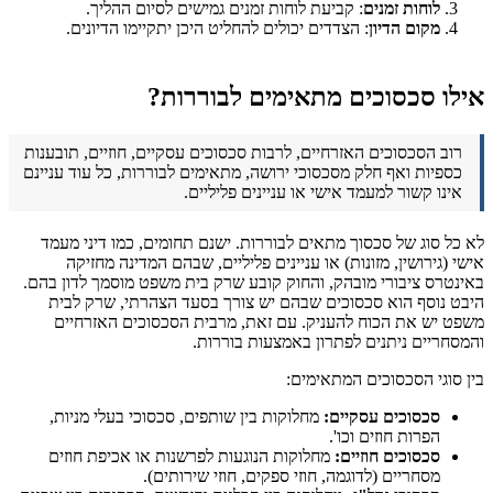
לוחות זמנים
: קביעת לוחות זמנים גמישים לסיום ההליך.
מקום הדיון
: הצדדים יכולים להחליט היכן יתקיימו הדיונים.
אילו סכסוכים מתאימים לבוררות?
רוב הסכסוכים האזרחיים, לרבות סכסוכים עסקיים, חוזיים, תובענות
כספיות ואף חלק מסכסוכי ירושה, מתאימים לבוררות, כל עוד עניינם
אינו קשור למעמד אישי או עניינים פליליים.
לא כל סוג של סכסוך מתאים לבוררות. ישנם תחומים, כמו דיני מעמד
אישי (גירושין, מזונות) או עניינים פליליים, שבהם המדינה מחזיקה
באינטרס ציבורי מובהק, והחוק קובע שרק בית משפט מוסמך לדון בהם.
היבט נוסף הוא סכסוכים שבהם יש צורך בסעד הצהרתי, שרק לבית
משפט יש את הכוח להעניק. עם זאת, מרבית הסכסוכים האזרחיים
והמסחריים ניתנים לפתרון באמצעות בוררות.
בין סוגי הסכסוכים המתאימים:
סכסוכים עסקיים:
מחלוקות בין שותפים, סכסוכי בעלי מניות,
הפרות חוזים וכו'.
סכסוכים חוזיים:
מחלוקות הנוגעות לפרשנות או אכיפת חוזים
מסחריים (לדוגמה, חוזי ספקים, חוזי שירותים).