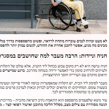
לא מעט זכויות לנכים עוברות מתחת לרדאר, ופשוט מתפספסות בדרך בגלל 
מבינים מה מגיע, אפשר לתכנן אחרת את החודש, לנשום עמוק יותר ולהפסי
חניה וניידות: הרבה מעבר למה שחושבים במסגרת 
חניה נגישה היא לא רק מקום צבוע בכחול ליד הקניון, אלא עולם של הקלות
ולעיתים להרחיב סימון כדי לאפשר ירידה בטוחה מהרכב.
ברגע שמייצרים מ
תיאום מוקדם עם העירייה חוסך התרוצצויות.
מעבר לסימון ליד הבית, יש הקלות שמאפשרות כניסה לאזורי פריקה וטעינה לצ
בשעות עומס. המחזיקים תו מתאים יכולים לבדוק זכאות לעדכון פרטים במע
משתמשים בו במקומות המוגדרים לכך.
עוד נושא שלפעמים מתפספס הוא התאמת נתיב היציאה מהבית – מדרכות, שי
הגשה מסודרת עם צילום מצב, מסלול הליכה מתוכנן ואישור רפואי קצר – מ