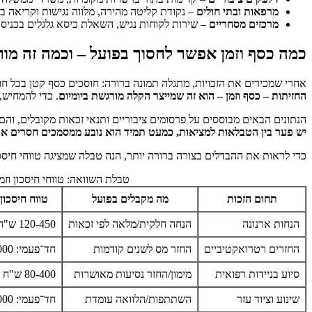
מרפאות ובתי חולים
– נקודת קליטה מהירה, מלווה נגישות וקריאה 
מרכזים מסחריים
– שירות לקוחות נגיש, השאלת כיסא גלגלים בכניסה
כמה כסף וזמן אפשר לחסוך בפועל – וכמה זה מורג
אחרי שמכירים את הזכויות, מתגלה תמונה ברורה: חוסכים כסף קטן בכל חוד
החזיתות – כסף וזמן – הוא זה שמייצר הקלה מורגשת ביומיום
. כדי להמחיש,
הנתונים הבאים מבוססים על פרסומים ציבוריים ותנאי זכאות מקובלים, והם
יש פער בין הטבלאות למציאות, כמעט תמיד הוא נובע ממסמכים חסרים או נ
כדי לראות את ההבדלים בצורה ברורה יותר, הנה טבלה שמציגה טווחי חיסכון 
טבלת השוואה: טווחי חיסכון וזמנ
תחום הזכות
מה מקבלים בפועל
טווח חיסכון
הנחות ארנונה
הנחה חלקית/מלאה לפי זכאות
120-450 ש"ח
החזרים רטרואקטיביים
החזר מס לשנים קודמות
חד־פעמי: 1,500-12,000 ש"ח
סיוע בניידות רפואית
מימון/החזר נסיעות מאושרות
80-400 ש"ח
שינוע וציוד עזר
השתתפות/הלוואה עומדת
חד־פעמי: 600-5,000 ש"ח