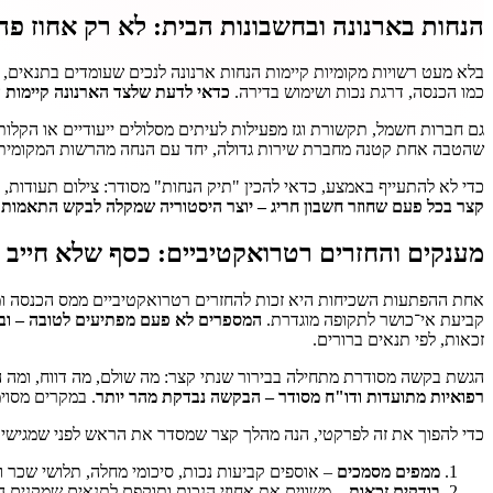
הנחות בארנונה ובחשבונות הבית: לא רק אחוז פה
בלא מעט רשויות מקומיות קיימות הנחות ארנונה לנכים שעומדים בתנאים, 
כמו הכנסה, דרגת נכות ושימוש בדירה.
כדאי לדעת שלצד הארנונה קיימות ה
גם חברות חשמל, תקשורת וגז מפעילות לעיתים מסלולים ייעודיים או הקלות 
שהטבה אחת קטנה מחברת שירות גדולה, יחד עם הנחה מהרשות המקומית,
כדי לא להתעייף באמצע, כדאי להכין "תיק הנחות" מסודר: צילום תעודות, 
קצר בכל פעם שחוזר חשבון חריג – יוצר היסטוריה שמקלה לבקש התאמות
.
מענקים והחזרים רטרואקטיביים: כסף שלא חייב 
אחת ההפתעות השכיחות היא זכות להחזרים רטרואקטיביים ממס הכנסה ומגו
קביעת אי־כושר לתקופה מוגדרת.
המספרים לא פעם מפתיעים לטובה – ובע
זכאות, לפי תנאים ברורים.
הגשת בקשה מסודרת מתחילה בבירור שנתי קצר: מה שולם, מה דווח, ומה ה
רפואיות מתועדות ודו"ח מסודר – הבקשה נבדקת מהר יותר
. במקרים מסוי
כדי להפוך את זה לפרקטי, הנה מהלך קצר שמסדר את הראש לפני שמגישי
ממפים מסמכים
– אוספים קביעות נכות, סיכומי מחלה, תלושי שכר ו
בודקים זכאות
– משווים את אחוזי הנכות ותוקפם לתנאים שמקנים ה