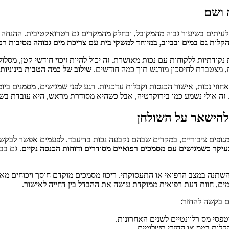
 ושם
לעיתים בשיעור גבוה מהמקובל, ובחלק מהמקרים גם רטרואקטיבית. ההנחה יכ
קלות גם במים ובביוב, במיוחד למשקי בית עם צריכת מים גבוהה מסיבות רפ
נקודתיות ללקוחות עם נכות מאושרת. זה יכול להיות זיכוי חודשי קטן, מסלו
 מצטברת לחיסכון מורגש תוך כמה חודשים.
שילוב של כמה הטבות בינוניו
אחוזי נכות, אישור הכנסות וקבלות עדכניות. רגע לפני שמגישים, מסמנים ב
 זה אולי נשמע כמו בירוקרטיה, אבל כשהיא מסודרת מראש, היא עובדת בשבי
להישאר על השולחן
פים ציבוריים, במקרים שבהם נקבעה נכות בדיעבד. לפעמים אפשר לבקש הח
יקר כשמגישים עם מסמכים רפואיים מסודרים ודוחות הכנסה נקיים
. גם בב
שתנה במצב הרפואי או התעסוקתי. ריכוז מסמכים מוקדם חוסך ויכוחים מא
מים, חוות דעת רפואית ממוקדת עושה את ההבדל בין דחייה לאישור.
ם בקשה להחזר:
טפסי מס רלוונטיים לשנים האחרונות.
קלות במס או החזרי תשלומים.