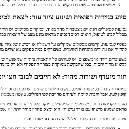
מגישים מסודר
– שולחים בקשה עם נספחים ברורים, כולל פירוט הוצ
סיוע בניידות רפואית ושינוע ציוד עזר: לצאת לטי
נסיעות לטיפולים רפואיים מצטברות מהר מאוד, ובמקרים מסוימים יש החזרי
מסלול קבוע לטיפול, תיאום רכיב הנסיעה מראש מונע מצב של הוצאות כבד
בנוסף לנסיעות, קיימים מסלולים שמקלים על השאלה או רכישה של ציוד עז
להחזיר אם עומדים בהנחיות השימוש.
כשבודקים כמה ספקים מאושרים מרא
כשעוברים דירה או משפצים, יש לעיתים סל התאמות ביתיות שמאפשר שינו
בביצוע מהיר יחסית.
ככל שהבקשה ממוקדת בצורך התפקודי ולא רק ב"נוחות
תור מועדף ושירות מהיר: לא חייבים לבזבז חצי יו
במוסדות ציבוריים, קופות חולים, בנקים ודלפקים שונים, יש לעיתים זכות 
קופץ לעין, אבל הזכות קיימת ולעיתים מחויבת לפי הנהלים
. בקשה מנומסת 
מעבר לקדימות בתור, יש מקומות שמפעילים מוקד טלפוני ייעודי או נציג ניי
מראש שמגיע מישהו עם צורך נגישותי, הוא ימצא פתרון מהיר יותר
. זה נשמ
איפה עוד מסתתרות הקלות כאלה? הנה כמה דוגמאות נפוצות:
דלפקים ציבוריים
– קדימות בתור ברשויות מקומיות, משרדי ממשלה ו