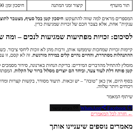
תור מועדף
קיצור זמני המתנה
חיסכון זמן: 30-90 דקות
המספרים מראים למה שווה להתעקש:
חיסכון קטן בכל סעיף, מצטבר לתוצא
ענקית" אחת, אלא בצבר חכם של זכויות שמגיעות כדין.
לסיכום: זכויות מפתיעות שמגיעות לנכים – ומה 
קיימות זכויות שמחכות שיממשו אותן, ורבות מהן לא זוכות ליחסי ציבור. כ
ההתנהלות מסתדרת, והחיים נהיים קלים במידה מורגשת
. זה לא קסם, זו ע
מומלץ להתחיל מהדברים המידיים: בדיקת הנחות בארנונה, סידור מסמכים לה
קטן פותח דלת לעוד צעד, וביחד הם יוצרים מסלול ברור של הקלות
. המפתח 
בסוף היום, אין כאן "טובה" – יש זכאות. תיעוד מסודר, בקשות קצרות ומדו
ויכוחים ויותר שלווה.
שיתוף המאמר
Facebook
WhatsApp
העתק קישור
← חזרה לכל המאמרים
מאמרים נוספים שיעניינו אותך