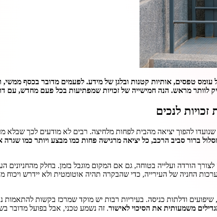
עומס טפסים, אותיות קטנות ובלגן של מידע. לפעמים מדובר בכסף ממשי, ו
ק לוותר מראש. הנה חמישייה של זכויות שמפתיעות בכל פעם מחדש, עם דו
זכויות לנכים
 שנועדו להפוך יציאה מהבית לפחות מלחיצה. רבים לא מודעים לכך שבלא מע
סלול ברור סביב הרכב, כל יציאה מרגישה פחות כמו מבצע ויותר כמו שגרה 
ורך הורדה ועלייה בטוחה, גם אם המקום מוגבל בזמן. בחלק מהחניונים העירוני
רכות החניה של העירייה, כדי שהבקרה תהיה אוטומטית ולא יידרש ויכוח מו
פועים ודלתות כניסה. בעיריות רבות יש מוקד שמרכז בקשות להתאמות נקו
גדילים משמעותית את הסיכוי לאישור
. זה נשמע טכני, אבל בפועל מדובר בשינ