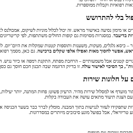
אות רפואיות וקבלות ממוספרות.
פול בלי להתרושש
ם או מימון נסיעה באישור מראש. זה יכול לכלול מוניות לשיקום, אמבולנס 
ות בדיעבד
. במסגרות מסוימות גם קופות החולים משתתפות, לפי קריטריונים 
ר – כיסא גלגלים, מעקות, מִשענות ותוספות קטנות שמקלות את היום־יום.
ש, אפשר לחסוך מאות ואפילו אלפי שקלים ברכישה
. גם כאן, מסמך רפוא
יים קטנים אבל משמעותיים – הרחבת מפתח, התקנת רמפה או כיור נגיש. ה
", כך הסיכוי לאישור עולה
. זו בדיוק הדוגמה שבה תכנון חכם חוסך גם כסף
ם על חלונות שירות
לתור מועדף או למסלול שירות מהיר. הרעיון פשוט: פחות המתנה, יותר יעיל
עם הצגת תיעוד מתאים עושה את העבודה בקלות.
דות שתפקידו לעזור לנגישות בתוך המבנה. מומלץ לברר כבר בשער הכניסה אם י
ע טריוויאלי, אבל בפועל מונע סיבובים מיותרים במסדרונות.
חברות שירות עם סניפים.