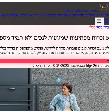
BIP
הפרטים הקטנים בחיים
עמוד הבית
בלוג
אטרקציות לאירועים
טיפים לאירועים
אירועים ואוכל
צור קשר
בית
/
בלוג
/
כללי
5 זכויות מפתיעות שמגיעות לנכים ולא תמיד מספרים עליהן
לא מעט זכויות לנכים עוברות מתחת לרדאר, ופשוט מתפספסות בדרך בגלל 
מבינים מה מגיע, אפשר לתכנן אחרת את החודש, לנשום עמוק יותר ולהפסיק לו
מ
מערכת bip
26 בספטמבר 2025
·
·
8
דקות קריאה