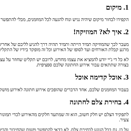
1. מיקום
הקפידו לבחור מיקום שיהיה נגיש ונוח להגעה לכל המוזמנים, מבלי להתפשר
2. איך לא? המוזיקה!
מעבר לכך שהמוזיקה תמיד הייתה ותמיד תהיה דרך להגיע לליבם של אחרי
מרגע קבלת האורחים ועד לסופו של האירוע וכל זה מופקד בידיו של התקליט
לא כל די ג'יי יודע להמציא את עצמו מחדש, לרובם יש תקליט שחוזר על עצמ
בצורה שתתאים עבור אירוע החתונה שלכם ספציפית.
3. אוכל קדימה אוכל
בעבור המוזמנים שלכם, אחד הדברים שהופכים אירוע חתונה לאירוע מושקע 
4. בחירת צלם לחתונה
לתפקיד הצלם יש חלק חשוב, הוא זה שמתעד חלקים מהאירוע לכדי תמונות 
צעיר.
על כן, גם בכל הנוגע לבחירת צלם, לא כדאי להתפשר משום שהחיבור והכי