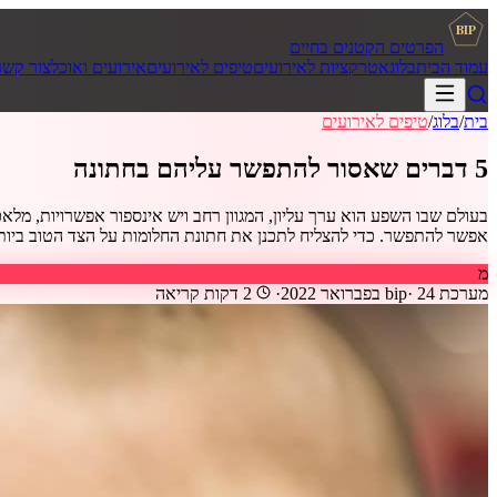
BIP
הפרטים הקטנים בחיים
עמוד הבית
בלוג
אטרקציות לאירועים
טיפים לאירועים
אירועים ואוכל
צור קשר
בית
/
בלוג
/
טיפים לאירועים
5 דברים שאסור להתפשר עליהם בחתונה
בעולם שבו השפע הוא ערך עליון, המגוון רחב ויש אינספור אפשרויות, מלא
אפשר להתפשר. כדי להצליח לתכנן את חתונת החלומות על הצד הטוב ביותר, צר
מ
מערכת bip
24 בפברואר 2022
·
·
2
דקות קריאה