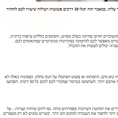
מרגישים שהעבודה הפכה לשגרה מעייפת? מתעוררים בבוקר בלי חשק להתחיל את היום? שחיקה בעבודה היא אתגר שפוגש רבים, אבל אפשר להתגבר עליה. במאמר הזה תגלו 10 דרכים פשוטות ויעילות שיעזרו לכם להחזיר
ה לא מופיעה סתם כך. היא נובעת מעומס עבודה, חוסר תמיכה חברתית או תחושה שהעבודה לא מובילה לשום מקום. מחקרים מראים שכ-70% מהעובדים חווים שחיקה בשלב מסוים, והסימנים כוללים עייפות כרונית,
וי הגורם מאפשר לכם להתמקד בפתרונות קונקרטיים שמתאימים לכם.
שגרה יכולים לעשות את ההבדל.
ם לא מסוגל לעבוד שעות ארוכות בלי הפסקה. מחקר של אוניברסיטת אילינוי מצא ש-5 דקות הפסקה כל שעה משפרות את הריכוז ב-30%. קחו כוס מים, התמתחו או פשוט הסתכלו על הנוף בחלון. הפסקות כאלה לא
רק מחזירות אנרגיה, אלא גם עוזרות לעבד מחשבות ולחזור למשימות עם ראש צלול. חשוב להימנע מגלילה ברשתות החברתיות – היא עלולה דווקא לעייף אתכם יותר. השתמשו בטיימר שמזכיר לכם לקום כל 50 דקות. תופתעו
רים את תחושת השייכות ומפחיתים מתח. נסו ליזום שיחות קצרות – על
יותר ולהפוך את העבודה למקום חם יותר. קשרים טובים לא רק משפרים