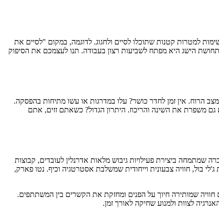
ות למטרות קטנות שתוכלו לסיים ולחגוג. לדוגמה, במקום "לסיים את
שתחושת הישג היא מפתח לשביעות רצון בעבודה. תנו לעצמכם את הסיפוק
דורפינים שמשפרים את מצב הרוח. אין זמן לחדר כושר? עלו במדרגות או עשו מתיחות בהפסקה.
א גם משפרת את השינה והריכוז. היתרון הגדול? כשאתם זזים, אתם
רה שמתמחה ביצירת פעילויות גיבוש מלאות אדרנלין לעובדים, קבוצות
לי בול, חוויה צבעונית וייחודית שמשלבת אסטרטגיה וכיף. נטו פארק,
ים חוויה שמותירה חיוך על הפנים ומחזקת את הקשרים בין המשתתפים.
נרגיה לצוות ולמנוע שחיקה לאורך זמן.