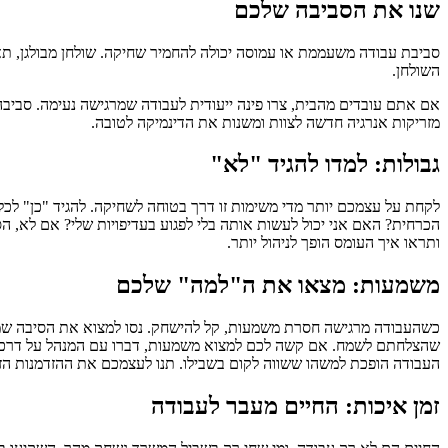
שנו את הסביבה שלכם
סביבת עבודה משעממת או עמוסה יכולה להחמיר שחיקה. שולחן מבולגן, תאו
השולחן.
אם אתם עובדים מהבית, צרו פינה ייעודית לעבודה שמרגישה נעימה. סביבה נ
מזריקות אנרגיה חדשה לצוות ומשנות את הדינמיקה לטובה.
גבולות: למדו להגיד "לא"
לקחת על עצמכם יותר מדי משימות זו דרך בטוחה לשחיקה. להגיד "כן" לכל
הכרחית? האם אני יכול לעשות אותה בלי לפגוע בעדיפויות שלי? אם לא, הס
ותראו איך העומס הופך לניהול יותר.
משמעות: מצאו את ה"למה" שלכם
כשהעבודה מרגישה חסרת משמעות, קל להישחק. נסו למצוא את הסיבה שמא
שהצלחתם לשמח. אם קשה לכם למצוא משמעות, דברו עם המנהל על דרכים 
העבודה הופכת למשהו ששווה לקום בשבילו. תנו לעצמכם את ההזדמנות הזו
זמן איכות: החיים מעבר לעבודה