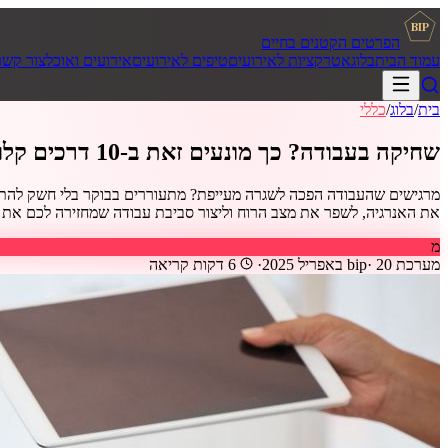
BIP
הפרטים הקטנים בחיים
עמוד הבית
בלוג
אטרקציות לאירועים
טיפים לאירועים
אירועים ואוכל
צור קשר
בית
/
בלוג
/
כללי
שחיקה בעבודה? כך מונעים זאת ב-10 דרכים קלות
את האנרגיה, לשפר את מצב הרוח וליצור סביבת עבודה שמחזירה לכם את החיוך.
מ
מערכת bip
20 באפריל 2025
·
·
6
דקות קריאה