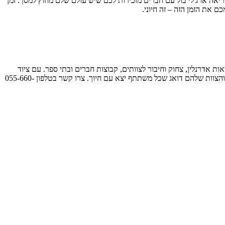
אה או ג'לי בול עם חברים מזכירות לכם שיש עולם שלם מחוץ למסך. זמן
 אדרנלין, צחוק וחיבור לצוותים, קבוצות חברים ובתי ספר. עם ציוד
מתקדם וזירות קרב מעוצבות, הם מגיעים לכל מקום בארץ ומבטיחים חוויה מותאמת אישית. משה וינון, המייסדים, מביאים ניסיון קרבי ותשוקה לחוויות, והצוות שלהם דואג שכל משתתף יצא עם חיוך. צרו קשר בטלפון 055-660-