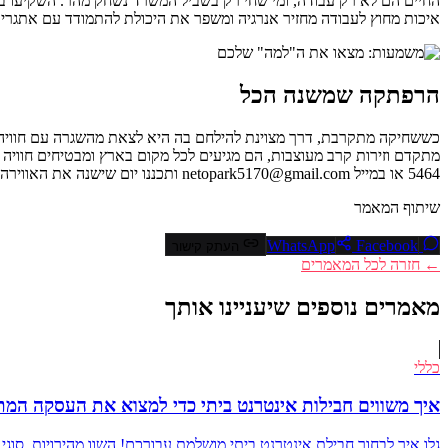
החיים הם לא רק עבודה, ומי שחי רק בשביל המשרד נשחק מהר. השקיעו בזמ
איכות מחוץ לעבודה מחזיר אנרגיה ומשפר את היכולת להתמודד עם אתגרים. מחקרים מראים שאיזון 
הרפתקה שמשנה הכל
כששחיקה מתקרבת, דרך מצוינת להילחם בה היא לצאת מהשגרה עם חוויה מגבש
5464 או במייל netopark5170@gmail.com ותכננו יום שישנה את האווירה. חוויה כזו לא רק מפיגה שחיקה, אלא יוצרת זיכרונות שמחזיקים מעמד.
שיתוף המאמר
Facebook
WhatsApp
העתק קישור
← חזרה לכל המאמרים
מאמרים נוספים שיעניינו אותך
כללי
איך משווים חבילות אינטרנט ביתי כדי למצוא את העסקה המת
גלו איך לבחור חבילת אינטרנט ביתי מושלמת עבורכם! השוו מהירויות, סוגי