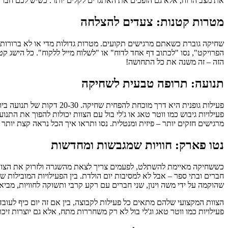
את מצב הרוח, אלא גם הופכים את האתגרים לקלים יותר. כשיש לכם חברים
מטרות קטנות: צעדים להצלחה
שחיקה גוברת כשאתם מרגישים תקועים. מטרות גדולות מדי או לא ברורות 
הפרויקט", נסו "לכתוב דף אחד לדוח" או "לשלוח מייל ללקוח". כל הישג
הזה – זה משנה את כל התחושה!
תנועה: תרופה טבעית לשחיקה
פעילות גופנית היא דרך מו
פעילויות גיבוש כמו ווטר טאג או ג'לי בול עם הצוות יכולות להפוך את ה
מרגישים חזקים יותר – פיזית ומנטלית. נסו ותראו איך הכל נראה קצת יותר 
נטו פארק: חוויות שמגבשות ומחדשות
כששחיקה מאיימת להשתלט, לפעמים צריך לצאת מהשגרה ולזרוק את הצוות לח
חברים ובתי ספר – אבל לא למסיבות יום הולדת. בין הפעילויות המובילות 
שהוקמה על ידי משה וינון, שני חברים עם רקע קרבי ותשוקה לחוויות, מבי
הצוות המקצועי שלהם מתאים כל פעילות לקבוצה, בין אם זה יום כיף לעובד
פעילויות כמו ווטר טאג וג'לי בול לא רק משחררות מתח, אלא גם יוצרות זי