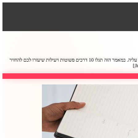
מרגישים שהעבודה הפכה לשגרה מעייפת? מתעוררים בבוקר בלי חשק להתחיל את היום? שחיקה בעבודה היא אתגר שפוגש רבים, אבל אפשר להתגבר עליה. במאמר הזה תגלו 10 דרכים פשוטות ויעילות שיעזרו לכם להחזיר