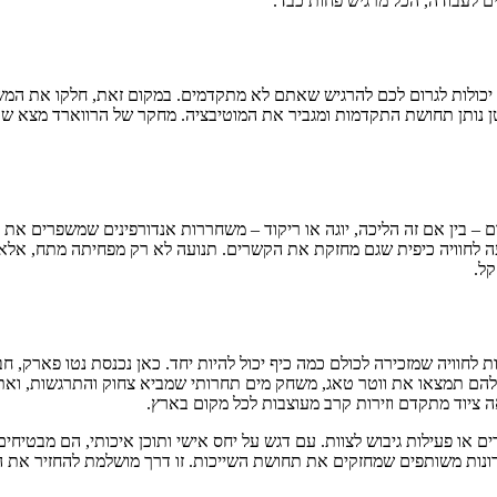
 לעבודה, הכל מרגיש פחות כבד.
יכולות לגרום לכם להרגיש שאתם לא מתקדמים. במקום זאת, חלקו את המשימ
 קטן נותן תחושת התקדמות ומגביר את המוטיבציה. מחקר של הרווארד מצא 
כחת להפחית שחיקה. 20-30 דקות של תנועה ביום – בין אם זה הליכה, יוגה או ריקוד – משחררות אנ
תנועה לחוויה כיפית שגם מחזקת את הקשרים. תנועה לא רק מפחיתה מתח, אל
קל.
וויה שמזכירה לכולם כמה כיף יכול להיות יחד. כאן נכנסת נטו פארק, חב
שלהם תמצאו את ווטר טאג, משחק מים תחרותי שמביא צחוק והתרגשות, ואת ג'
אה ציוד מתקדם וזירות קרב מעוצבות לכל מקום בארץ.
ים או פעילות גיבוש לצוות. עם דגש על יחס אישי ותוכן איכותי, הם מבטיח
כרונות משותפים שמחזקים את תחושת השייכות. זו דרך מושלמת להחזיר את הא