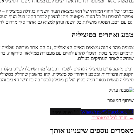
גם משוק בלארו וממסעדות רבות אשר יציעו לכם ממגוון המטבח הסיציליאני ה
במרכזו של החוף המזרחי של האי נמצאת העיר השנייה בגודלה בסיציליה – קט
אפשר לתצפת על כל העיר. מקטניה ניתן להצפין לכפר הקטן בעל הנוף העוצר
גם עם רכב. הפסגה מושלגת כל השנה וניתן למצוא גם אתרי סקי מדרום לה.
טבע ואתרים בסיציליה
צפונית מהר אתנה נמצאים האיים האיאוליים, גם הם אתר מורשת עולמית של 
תרמיים וסלעי בזלת. תוכלו להגיע לאיים עם מעבורת ממילאזו. סירקוזה, בדר
שנחשב לאחד העתיקים בעולם.
רבים מהמבקרים בסיציליה נוהגים לשכור רכב על מנת שיוכלו לטייס בקלות
הקטנות והציוריות ובטבע הייחודי של סיציליה. קחו בחשבון שהדלק בסיציליה
סיציליה נעשית מאוד חמה בקיץ ועל כן מומלץ לבקר בה בחודשי האביב והס
שיתוף המאמר
Facebook
WhatsApp
העתק קישור
← חזרה לכל המאמרים
מאמרים נוספים שיעניינו אותך