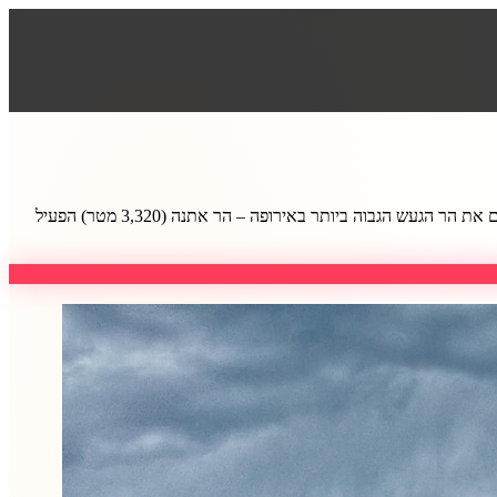
סיציליה הוא האי הגדול ביותר בים התיכון, וגם המחוז הגדול ביותר באיטליה, ואלו לא השיאים היחידים שסיציליה מחזיקה בהם, בסיציליה תוכלו למצוא גם את הר הגעש הגבוה ביותר באירופה – הר אתנה (3,320 מטר) הפעיל