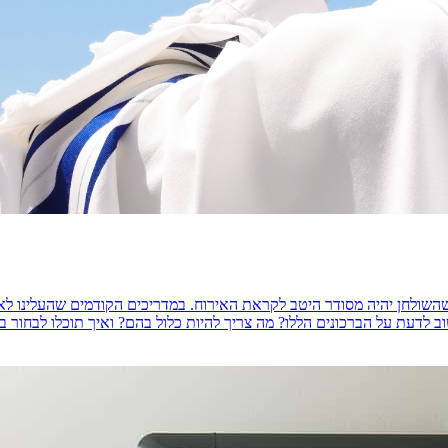
שולחן יהיה מסודר היטב לקראת האירוח. במדריכים הקודמים שהעלינו לאת
עת על הברכונים הללו? מה צריך להיות כלול בהם? ואיך תוכלו לבחור בברכונים 