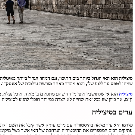
שניתן לטפס עד ללוע שלו, והוא מוגדר כאתר מורשת עולמית של אונסק"ו.
סיציליה
ק"מ, אך כיוון שזו בכל זאת שחייה לא קצרה במיוחד תוכלו להגיע לסיציליה עם מעבורת מנאפולי (העורכת כ-12 שעות) או בטיסה פנימית מהיכן ש
ערים בסיציליה
עתיקים רבים המספרים את ההיסטוריה הנרחבת של האי אשר בשל מיקומו וג