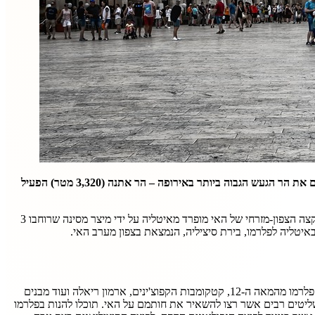
סיציליה הוא האי הגדול ביותר בים התיכון, וגם המחוז הגדול ביותר באיטליה, ואלו לא השיאים היחידים שסיציליה מחזיקה בהם, בסיציליה תוכלו למצוא גם את הר הגעש הגבוה ביותר באירופה – הר אתנה (3,320 מטר) הפעיל
הוא אי שלתושביו אופי מיוחד שהם מתגאים בו מאוד, אוכל נפלא, מקומות בילוי רבים, היסטוריה מעניינת, טרקים רבים וכמובן חופים זהובים. הקצה הצפון-מזרחי של האי מופרד מאיטליה על ידי מיצר מסינה שרוחבו 3
פלרמו היא עיר מלאה בהיסטוריה עם מרכז עתיק אשר קיבל את השם "קונכיית הזהב", ובו תוכלו למצוא ארכיטקטורה היסטורית מיוחדת כמו קתדרלת פלרמו מהמאה ה-12, קטקומבות הקפוצ'ינים, ארמון ריאלה ועוד מבנים
שליטים רבים אשר רצו להשאיר את חותמם על האי. תוכלו להנות בפלרמו