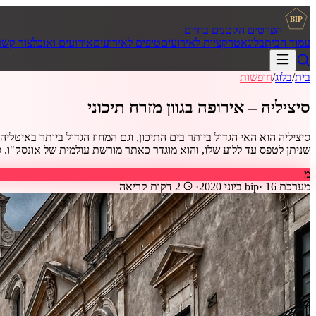
BIP
הפרטים הקטנים בחיים
עמוד הבית
בלוג
אטרקציות לאירועים
טיפים לאירועים
אירועים ואוכל
צור קשר
בית
/
בלוג
/
חופשות
סיציליה – אירופה בגוון מזרח תיכוני
שניתן לטפס עד ללוע שלו, והוא מוגדר כאתר מורשת עולמית של אונסק"ו. סיציל
מ
מערכת bip
16 ביוני 2020
·
·
2
דקות קריאה