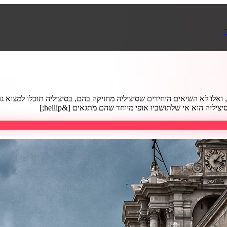
יה הוא אי שלתושביו אופי מיוחד שהם מתגאים [&hellip;]