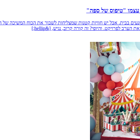
עצמו "טיפוס של ספה"
עים בבית. אבל יש חוויות קטנות שמצליחות לשבור את הכוח המשיכה של ה
 לפרויקט. והיופי? זה קורה קרוב, נגיש, [&hellip;]