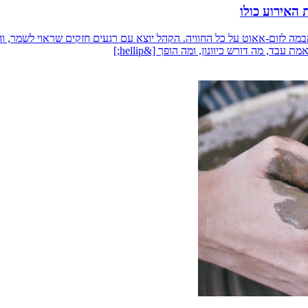
 האירוע כולו
הבמה לזום-אאוט על כל החוויה. הקהל יוצא עם רגעים חזקים שראוי לשמר, 
, מה דורש כיוונון, ומה הופך [&hellip;]