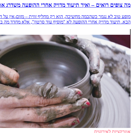
מה צופים רואים – ואיך תיעוד מדויק אחרי ההופעה משדרג את
מופע טוב לא נגמר כשהבמה מחשיכה, הוא רק מחליף זווית – מזום-אין על 
הבא. תיעוד מדויק אחרי ההופעה לא "מוסיף עוד סרטון", אלא מחדד מה באמת עבד
אטרקציות לאירועים