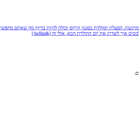
ת ומרגשת. הפעלת יומולדת בסגנון קרקס יכולה להיות בדיוק מה שאתם מחפשי
איך לשדרג את יום ההולדת הבא, אולי זה [&hellip;]
ם.