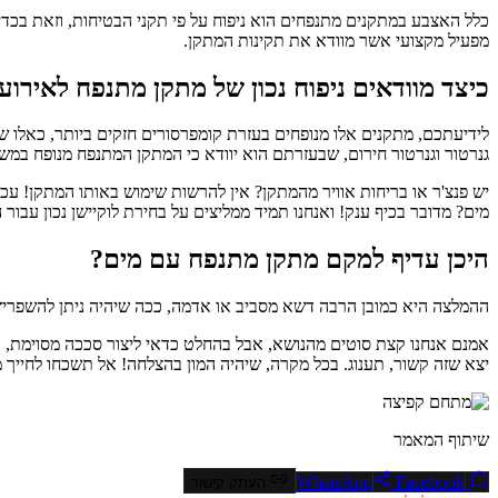
כלל האצבע במתקנים מתנפחים הוא ניפוח על פי תקני הבטיחות, וזאת בכדי
מפעיל מקצועי אשר מוודא את תקינות המתקן.
כיצד מוודאים ניפוח נכון של מתקן מתנפח לאירוע
לידיעתכם, מתקנים אלו מנופחים בעזרת קומפרסורים חזקים ביותר, כאלו ש
גנרטור וגנרטור חירום, שבעזרתם הוא יוודא כי המתקן המתנפח מנופח במשך 
יש פנצ'ר או בריחות אוויר מהמתקן? אין להרשות שימוש באותו המתקן! עכ
מים? מדובר בכיף ענק! ואנחנו תמיד ממליצים על בחירת לוקיישן נכון עבור
היכן עדיף למקם מתקן מתנפח עם מים?
ההמלצה היא כמובן הרבה דשא מסביב או אדמה, ככה שיהיה ניתן להשפריץ ו
אמנם אנחנו קצת סוטים מהנושא, אבל בהחלט כדאי ליצור סככה מסוימת, 
יצא שזה קשור, תענוג. בכל מקרה, שיהיה המון בהצלחה! אל תשכחו לחייך מאו
שיתוף המאמר
Facebook
WhatsApp
העתק קישור