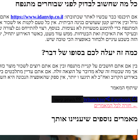
כל מה שחשוב לבדוק לפני שבוחרים מתנפח
אם תיכנסו כבר עכשיו לאתר שכתובתו:
https://www.idanvip.co.il
אתם ת
גדול ובין אירוע קטן שעושים בגינה הביתית. אין כל טעם לקנות או לשכור
המתנפח כדי להימנע מטעויות לא נעימות. בנוסף, רצוי להתייחס גם לצורה
ובעיקר את האיכות ואת הבטיחות. ממש עוד מעט, כאשר האירוע יתחיל, יגי
הזה בשבע עיניים ולבחור באופציה הכי טובה שיש.
כמה זה יעלה לכם בסופו של דבר?
בין אם אתם חושבים על קניית מתנפח ובין אם אתם רוצים לשכור מוצר כז
אך מה שבטוח זה שלא מדובר על הוצאה זולה. אם אתם עדיין מתלבטים בי
באירוע הקרוב ואח"כ לא תיגעו ו יותר, אין ספק שהאופציה הנכונה היא הש
שיתוף המאמר
Facebook
WhatsApp
העתק קישור
← חזרה לכל המאמרים
מאמרים נוספים שיעניינו אותך