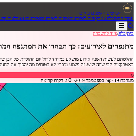
BIP
הפרטים הקטנים בחיים
עמוד הבית
בלוג
אטרקציות לאירועים
טיפים לאירועים
אירועים ואוכל
צור קשר
בית
/
בלוג
/
ציוד להשכרה
מתנפחים לאירועים: כך תבחרו את המתנפח המת
החלטתם לעשות השנה אירוע מושקע במיוחד לרגל יום ההולדת של הבן שלכ
באטרקציה הכי שווה שיש. זה נשמע מוכר? לא בטוחים מה יהפוך את החגיגה לבל
מ
מערכת bip
19 בספטמבר 2019
·
·
2
דקות קריאה