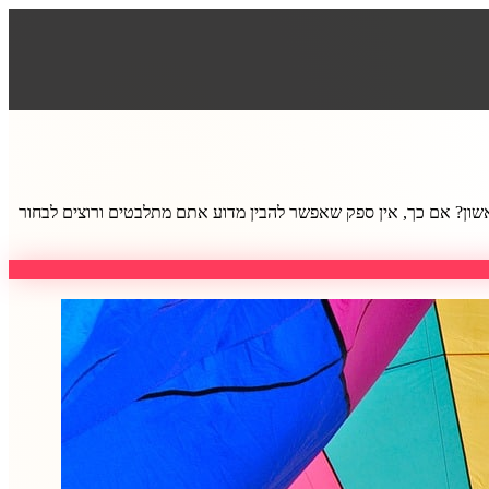
שון? אם כך, אין ספק שאפשר להבין מדוע אתם מתלבטים ורוצים לבחור