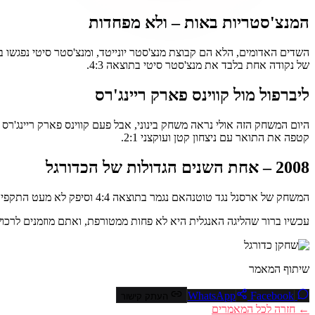
המנצ'סטריות באות – ולא מפחדות
של נקודה אחת בלבד את מנצ'סטר סיטי בתוצאה 4:3.
ליברפול מול קווינס פארק ריינג'רס
קטפה את התואר עם ניצחון קטן ועוקצני 2:1.
2008 – אחת השנים הגדולות של הכדורגל
המשחק של ארסנל נגד טוטנהאם נגמר בתוצאה 4:4 וסיפק לא מעט התקפי לב קטנים לאוהדים שישבו באיצטדיון. עם מהפכים על ההובלה בכל רגע, נחשב המשחק הזה לאחד הגדולים אי פעם.
עכשיו ברור שהליגה האנגלית היא לא פחות ממטורפת, ואתם מוזמנים לרכו
שיתוף המאמר
Facebook
WhatsApp
העתק קישור
← חזרה לכל המאמרים