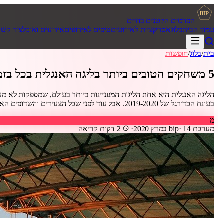
BIP
הפרטים הקטנים בחיים
עמוד הבית
בלוג
אטרקציות לאירועים
טיפים לאירועים
אירועים ואוכל
צור קשר
בית
/
בלוג
/
חופשות
5 משחקים הטובים ביותר בליגה האנגלית בכל בזמנים
הליגה האנגלית היא אחת הליגות המעניינות ביותר בעולם, שמספקות לא מעט 
בעונת הכדורגל של 2019-2020. אבל עוד לפני שכל הצעירים והשדופים האלו הגיעו אל עולם הכדורגל, שחקנים גדולים לא פחות מהם יצרו [&hellip;]
מ
מערכת bip
14 במרץ 2020
·
·
2
דקות קריאה