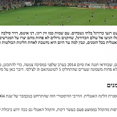
רגעי כדורגל בלתי נשכחים. עם שמות כמו ווין רוני, דני אינגס, דויד סילב
 הצעירים והשדופים האלו הגיעו אל עולם הכדורגל, שחקנים גדולים לא פחות מהם יצר
שנת 2015 לא היתה יכולה להיפתח בצורה טובה יותר עבור קבוצת טוטנהאם, שבוודא
מהמפגש בין שתי הקבוצות, שגם ככה אמור היה להיות מענ
פות מהקהל בממוצע פעם בעשר דקות, והקהל האנגלי גם ככה ידוע ביכולת 