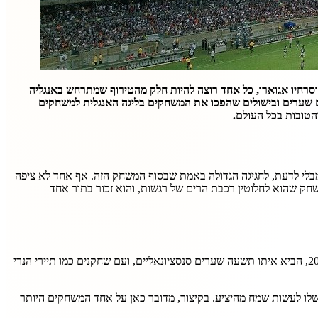
ה וסרחיו אגוארו, כל אחד רוצה להיות חלק מהטירוף שמתרחש באנגליה
ו על המגרשים שערים ובישולים שהפכו את המשחקים בליגה האנגלית למשחקים
י חגגה את סיום 2014 בערב שלפני במסיבה צנועה, כדי להתכונן, מבלי לדעת, לחגיגה הגדולה באמת שבסוף המשחק הזה. אף אחד לא ציפה
יין, להביא איתו לא פחות משמונה שערים שהתחלקו 5 לטוטנהאם ו3 לצ'לסי. דובר כאן על משחק שהוא לחלוטין רכבת הרים של רגשות, והוא זכור בתור אחד
טוטנהאם מככבת גם במשחק הבא שבו היא שיחקה מול ארסנל, גם כאן במסגרת הליגה האנגלית. הדרבי ההיסטורי הזה שהתרחש בנובמבר של שנת 2004, הביא איתו תשעה שערים סנסציונאליים, ועם שחקנים כמו תיירי הנרי
שלו לעשות שמח מהיציע. בקיצור, מדובר כאן על אחד המשחקים היותר