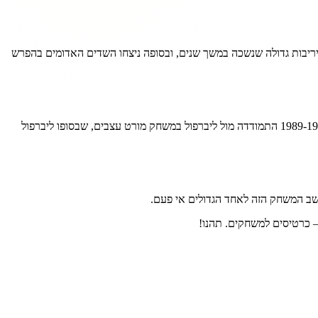
 2009 למפגש שמראש היה טעון. מדובר כאן על דרבי עם יריבות גדולה שנשכה במשך שנים, ובסופה ניצחו השדים האדומים בהפרש
היום המשחק הזה אולי נראה משחק בינוני, אבל פעם קווינס פארק ריינג'רס היתה קבוצה שהתחרתה בראש הטבלה מול הגדולות על האליפות. בעונת 1989-1990 התמודדה מול ליברפול במשחק מורט עצבים, שבסופו ליברפול
– כרטיסים למשחקים. תהנו!