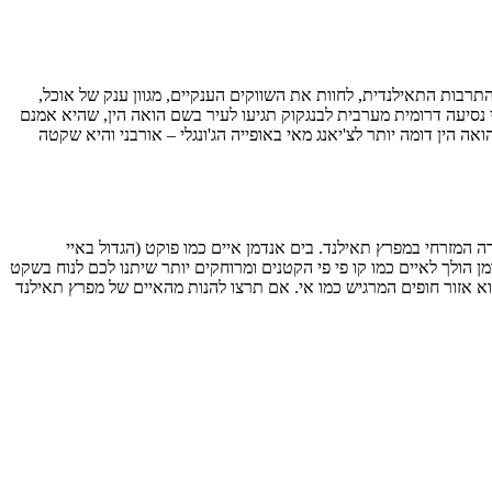
תרבות התאילנדית, לחוות את השווקים הענקיים, מגוון ענק של אוכל,
נסיעה דרומית מערבית לבנגקוק תגיעו לעיר בשם הואה הין, שהיא אמנם
הין דומה יותר לצ'יאנג מאי באופייה הג'ונגלי – אורבני והיא שקטה
לקם בצידה המערבי בים אנדמן, וחלקם בצידה המזרחי במפרץ תאילנד. בים אנדמן איים כמו פוקט (הגדול באיי
ן הולך לאיים כמו קו פי פי הקטנים ומרוחקים יותר שיתנו לכם לנוח בשקט
וא אזור חופים המרגיש כמו אי. אם תרצו להנות מהאיים של מפרץ תאילנד