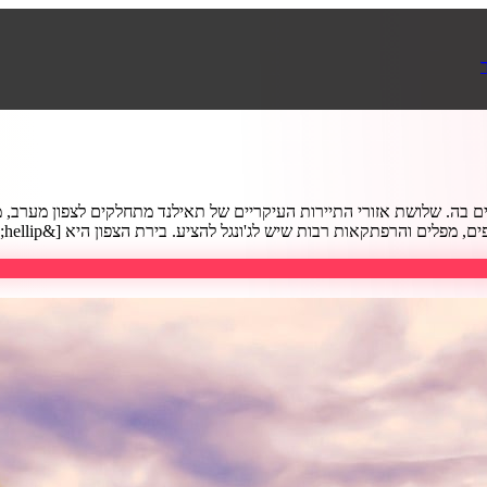
ם בה. שלושת אזורי התיירות העיקריים של תאילנד מתחלקים לצפון מערב, מרכ
מפלים והרפתקאות רבות שיש לג'ונגל להציע. בירת הצפון היא [&hellip;]