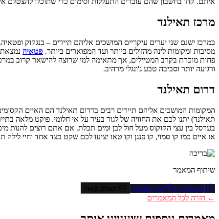
איתם. קחו בחשבון שהם עוברים התעללות וסימום כדי שתוכלו להצטלם איתם
מרכז תאילנד
במרכז ישנם שני יעדים עיקריים המושכים אליהם תיירים – בנגקוק ופטאיה.
מסיבות ומקומות לינה מהזולים ביותר ועד המפוארים ביותר.
פטאיה
נמצאת ב
פחות מוכרת בקרב המטיילים, אך מתאימה למי שרוצה להישאר קרוב במרכז אך
ורגועה יותר וסביבה טבע ג'ונגלי מרהיב.
דרום תאילנד
תאילנד) יתנו לכם את החוויה של לגור בעיר על אי חלומי. פוקט מלאה בתיי
בערסל בין עצי הקוקוס מעל חול לבן ומים תכלת. אם אתם רוצים להנות מים
אז איים כמו קו סמוי, קו פנגן וקו טאו יציעו לכם שקט בצד אחד וחיי לילה 
שיתוף המאמר
Facebook
WhatsApp
העתק קישור
← חזרה לכל המאמרים
מאמרים נוספים שיעניינו אותך