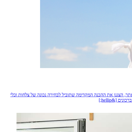
ר, הצגנו את ההכנה המקדימה שתוביל לבחירה נכונה של צלחות וכלי
[&hellip;]