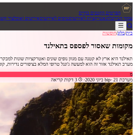
BIP
הפרטים הקטנים בחיים
עמוד הבית
בלוג
אטרקציות לאירועים
טיפים לאירועים
אירועים ואוכל
צור קשר
בית
/
בלוג
/
חופשות
מקומות שאסור לפספס בתאילנד
תאילנד היא ארץ לא קטנה עם מגוון נופים שונים ואטרקציות שונות למבקרי
מערב תאילנד אזור זה הוא למעשה ג'ונגל טרופי המלא בציפורים נדירות, קופים, 
מ
מערכת bip
21 ביוני 2020
·
·
3
דקות קריאה