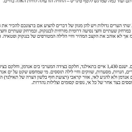
 ועוד כמה שמרגש ללטף טיגריס – החוויה הזו עולה לחיות האלה בחיים.
 שתי הערים גדולות ויש להן מגוון של דברים להציע אם ברצונכם להכיר את ה
מרחק שעתיים וחצי נסיעה דרומית מזרחית לבנגקוק, ובמרחק שעתיים וחצי 
 לא אוהב את הקצב המהיר וחיי הלילה המטורפים של בנגקוק ופטאיה. הואה 
המקומות המושכים אליהם תיירים רבים בדרום תאילנד הם האיים הקסומים. ישנם 1,430 איים בתאילנד, ח
רים, חנויות, מסעדות, שווקים וחיי לילה תוססים. מי שמחפש שקט על ים אנדמ
 אנדמן ולא להגיע לאי, אזור קראבי (רצועת חוף בלשון הצרה של תאילנד) ה
תוססים בצד אחר של כל אי, נופים קסומים וצלילות נהדרות.