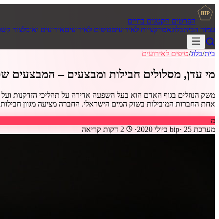
BIP
הפרטים הקטנים בחיים
עמוד הבית
בלוג
אטרקציות לאירועים
טיפים לאירועים
אירועים ואוכל
צור קשר
בית
/
בלוג
/
טיפים לאירועים
מי עדן, מסלולים חבילות ומבצעים – המבצעים שכ
משק הנוזלים בגוף האדם הוא בעל השפעה אדירה על תהליכי הזדקנות ועל הב
אחת החברות המובילות בשוק המים הישראלי. החברה מציעה מגוון חבילות ומב
מ
מערכת bip
25 ביולי 2020
·
·
2
דקות קריאה