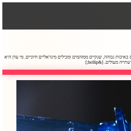
יכות גבוהה, שנקיים ממזהמים ומכילים מינראליים חיוניים. מי עדן היא
עולים. [&hellip;]