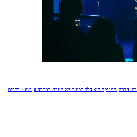
אירועים מוצלחים הם כאלה שנחקקים בזיכרון – בזכות האנרגיות, הקצב, והרגעים הבלתי נשכחים שהם יוצרים. בין אם מדובר בחתונה, יום הולדת או אירוע חברה, המוזיקה היא הלב הפועם של הערב. בכתבה זו, נציג 7 דרכים