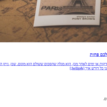
לכם פחות
ות או ימים לאחר מכן, הוא מגלה שהסכום ששולם הוא מוגזם. שכן, ניתן הי
ורש איך [&hellip;]
ם.