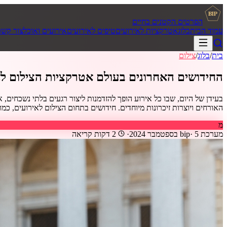
BIP
הפרטים הקטנים בחיים
עמוד הבית
בלוג
אטרקציות לאירועים
טיפים לאירועים
אירועים ואוכל
צור קשר
בית
/
בלוג
/
צילום
החידושים האחרונים בעולם אטרקציות הצילום לא
בעידן של היום, שבו כל אירוע הופך להזדמנות ליצור רגעים בלתי נשכחים,
האורחים ויוצרות זיכרונות מיוחדים. חידושים בתחום הצילום לאירועים, כמו 
מ
מערכת bip
5 בספטמבר 2024
·
·
2
דקות קריאה