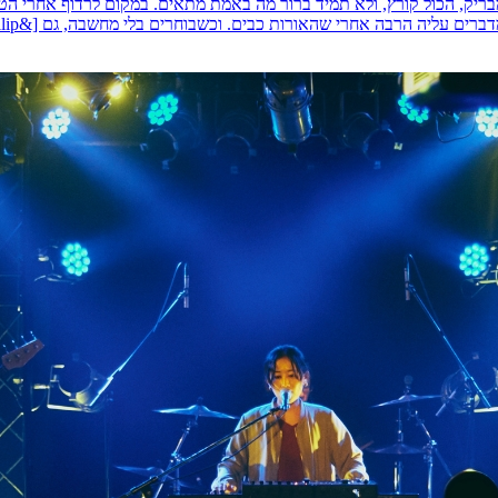
מבריק, הכול קורץ, ולא תמיד ברור מה באמת מתאים. במקום לרדוף אחרי ה
ם עליה הרבה אחרי שהאורות כבים. וכשבוחרים בלי מחשבה, גם [&hellip;]