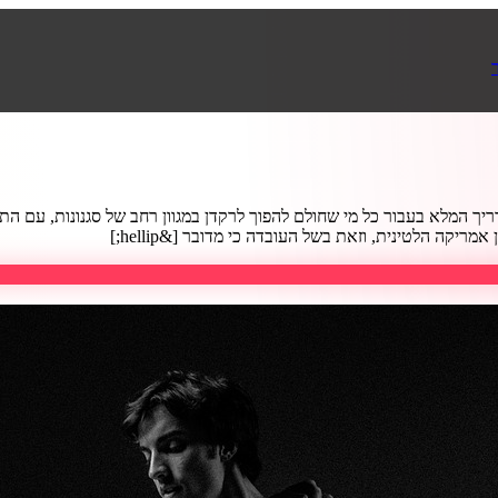
ך המלא בעבור כל מי שחולם להפוך לרקדן במגוון רחב של סגנונות, עם התמקד
יקה הלטינית, וזאת בשל העובדה כי מדובר [&hellip;]