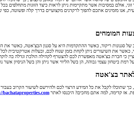
זוגי, אולם במסיבות אשר מתקיימות ניתן לראות כיצד הזוגות מתחלפים בכל
ית, אנו מזמינים אתכם להפוך לרקדנים מקצועיים בדרך קלה ופשוטה, כפי 
צעות המומחים
ב של סגנונות ריקוד, כאשר ההתקדמות היא על סגנון הבצ'אטה, כאשר את ה
ר את השיעורים ניתן לקחת בזמן שנוח לכם, ובעלות אטרקטיבית לכל כיס. 
ין כי חברת בצ'אטה מאפשרת לכם להצטרף לקהילה הולכת וגדלה בה לוקח
על רמת ביטחון עצמי גבוהה, הן בשל הליווי אשר ניתן והן בשל הניסיון אשר 
 לאתר בצ'אטה
כך שתוכלו לקבל את כל המידע הרצוי לכם ולהירשם לשיעור הקרוב בעבור 
וחפת. אז קדימה, למה אתם מחכים? היכנסו לאתר
://bachataproperties.com