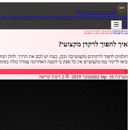
BIP
הפרטים הקטנים בחיים
עמוד הבית
בלוג
אטרקציות לאירועים
טיפים לאירועים
אירועים ואוכל
צור קשר
בית
/
בלוג
/
טיפים לאירועים
איך להפוך לרקדן מקצועי?
חולמים להפוך לרקדנים מקצועיים? ובכן, כעת יש לכם את הדרך. להלן המדרי
בואו לרקוד כמו מקצועיים אין כל ספק כי השנה האחרונה עמדה כולה בסימן אמר
מ
מערכת bip
16 בספטמבר 2019
·
·
2
דקות קריאה