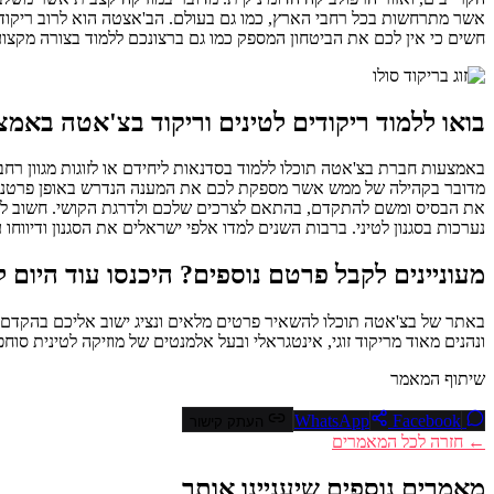
אשר מתרחשות בכל רחבי הארץ, כמו גם בעולם. הב'אצטה הוא לרוב ריקוד 
חשים כי אין לכם את הביטחון המספק כמו גם ברצונכם ללמוד בצורה מקצוע
בואו ללמוד ריקודים לטינים וריקוד בצ'אטה באמ
באמצעות חברת בצ'אטה תוכלו ללמוד בסדנאות ליחידם או לזוגות מגוון רח
מדובר בקהילה של ממש אשר מספקת לכם את המענה הנדרש באופן פרטני, כאש
את הבסיס ומשם להתקדם, בהתאם לצרכים שלכם ולדרגת הקושי. חשוב לצי
נערכות בסגנון לטיני. ברבות השנים למדו אלפי ישראלים את הסגנון ודיווחו 
מעוניינים לקבל פרטם נוספים? היכנסו עוד היום
באתר של בצ'אטה תוכלו להשאיר פרטים מלאים ונציג ישוב אליכם בהקדם, 
ונהנים מאוד מריקוד זוגי, אינטגראלי ובעל אלמנטים של מוזיקה לטינית ס
שיתוף המאמר
Facebook
WhatsApp
העתק קישור
← חזרה לכל המאמרים
מאמרים נוספים שיעניינו אותך