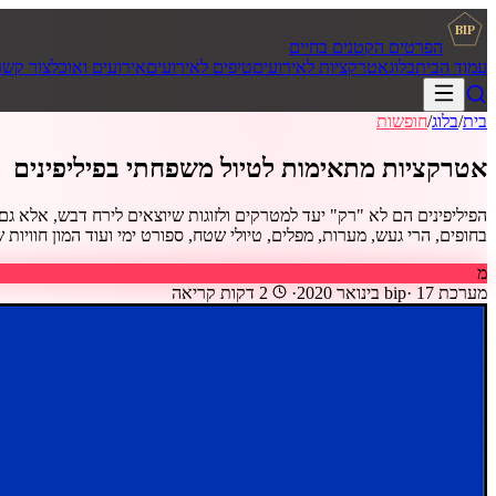
BIP
הפרטים הקטנים בחיים
עמוד הבית
בלוג
אטרקציות לאירועים
טיפים לאירועים
אירועים ואוכל
צור קשר
בית
/
בלוג
/
חופשות
אטרקציות מתאימות לטיול משפחתי בפיליפינים
הפיליפינים הם לא "רק" יעד למטרקים ולזוגות שיוצאים לירח דבש, אלא ג
בחופים, הרי געש, מערות, מפלים, טיולי שטח, ספורט ימי ועוד המון חוויות שי
מ
מערכת bip
17 בינואר 2020
·
·
2
דקות קריאה