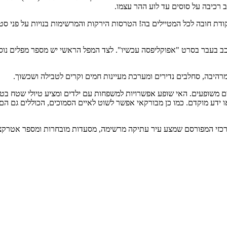
ב רכיבה על סוסים עד לוע ההר עצמו.
פל במטח עוצמתי מגובה 120 מטרים וכיכב בעבר בסרט "אפוקליפסה עכשיו". לצד המפל הראשי י
רהיבה, סחלבים נדירים ומערכת מעיינות חמים וקרים לטבילה ושכשוך.
ים משופעים. האי שופע אפשרויות למשפחות עם ילדים ומציע טיולי שטח בטרק
דע מוקדם. כמו כן מבורקאי אפשר לשוט לאיים הסמוכים, הכוללים גם הם 
כזי המפורסם שמצע עיר עתיקה מרשימה, מסעדות מובחרות ומספר אטרקציות 