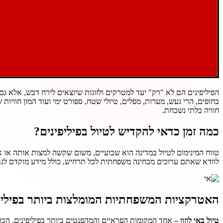
הפיליפינים הם לא "רק" יעד למטרקים ולזוגות שיוצאים לירח דבש, אלא ג
בחופים, הרי געש, מערות, מפלים, טיולי שטח, ספורט ימי ועוד המון חווי
חוויה בלתי נשכחת.
כמה זמן כדאי להקדיש לטיול בפיליפינים?
טווח המינימום לטיול במדינה הוא שבועיים, משום שקשה למצות אותה או א
לוודא שאתם ערוכים מבחינה משפחתית לכל תרחיש, כולל מידע מוקדם לגבי
האטרקציות המשפחתיות המומלצות ביותר בפיליפ
טיול באי לוזון –