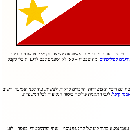
חייכנים ונופים מדהימים. המשפחות ימצאו כאן שלל אפשרויות בילוי
רגנים לפיליפינים
. מה שבטוח – כאן לא ישעמם לכם לרגע ותוכלו לקבל
וגם ריבוי האפשרויות והדברים לראות ולעשות. עוד לפני הנסיעה, חשוב
בנר קופל
, לגבי התאמת פוליסת ביטוח הנסיעות לכל המשפחה.
 והמהפנטים ביותר בפיליפינים, הכולל תופעת טבע ייחודית בדמות הר געש השוכן על אי בלב אגם (Taal). האגם עצמו נמצא בתוך לוע של הר געש נוסף – ענקי ופרהיסטורי ובנוסף – לוע