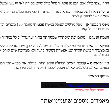
ההר עצמו כולל אגם קטנטן נוסף. הטיול כולל שייט בסירה לאי הגעשי ומשל
טרסות האורז של בנאווי –
שאי אפשר להפסיק לצלם.
מפלי הפגסנחאן –
מפל מרשים שנו
שייט בנהר על קאנו!
העמק הנעלם –
מקום יפה ומסתורי שמסתתר בתוך יער גדול וכולל צמחייה מ
בורקאי –
האי הטרופי המושלם מהגלויות, שכולל חול לבן, מים טורקיז ודקל
באמצעות חבישת קסדה שמאפשרת נשימה כרגיל ולא מצריכה שום קורס או י
העטלפים.
איי ויסיאיאס –
קבוצת האיים הגדולה והמפותחת, כוללת את סבו – האי המר
בעולם שאינם מסוכנים לאדם ויספקו לכם חוויה מדהימה ומרגשת.
שיתוף המאמר
Facebook
WhatsApp
העתק קישור
← חזרה לכל המאמרים
מאמרים נוספים שיעניינו אותך