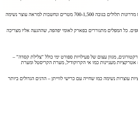
כנראה אחד המקומות הכי מפורסמים במדינה ונקודת חובה לכל המטיילים בה! הטרסות הירקות והמרשימות בנויות על פני סט מדרונות תלולים בגובה 700-1,500 מטרים ונחשבות למראה עוצר נשימה
ש מספר מפלים נוספים. כל המפלים מתגוררים בפארק לאומי יפהפה, שההגעה אליו מצריכה
טורונים, מגוון עצום של פעילויות ספורט ימי כולל "צלילת קסדה" –
אטרקציות מעניינות כמו אי הקרוקודיל, מערת הקריסטל ומערת
עוצרות נשימה כמו שחייה עם כרישי לווייתן – הדגים הגדולים ביותר