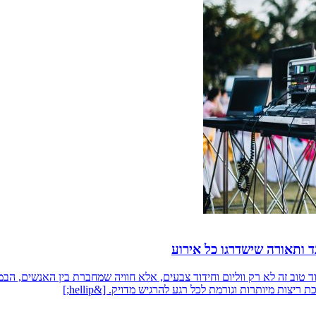
ד ותאורה שישדרגו כל אירוע
יוד טוב זה לא רק ווליום וחידוד צבעים, אלא חוויה שמחברת בין האנשים, הב
ות מיותרות וגורמת לכל רגע להרגיש מדויק. [&hellip;]