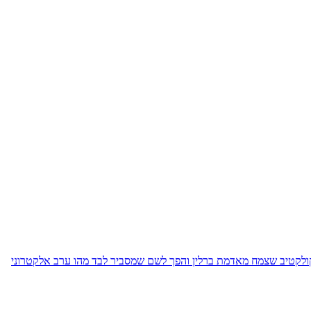
 קולקטיב שצמח מאדמת ברלין והפך לשם שמסביר לבד מהו ערב אלקטרוני