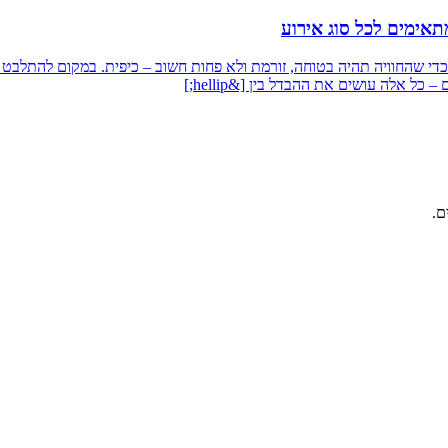
אימים לכל סוג אירוע
 שהחוויה תהיה בטוחה, זורמת ולא פחות חשוב – כיפית. במקום להתלבט בי
כל אלה עושים את ההבדל בין [&hellip;]
ם.