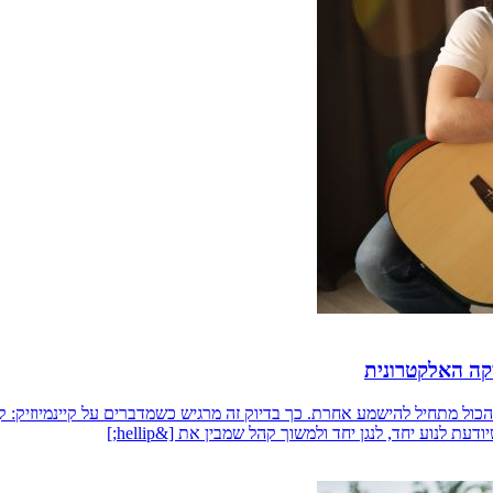
יקה האלקטרונית
והכול מתחיל להישמע אחרת. כך בדיוק זה מרגיש כשמדברים על קיינמיוזיק:
נוע יחד, לנגן יחד ולמשוך קהל שמבין את [&hellip;]