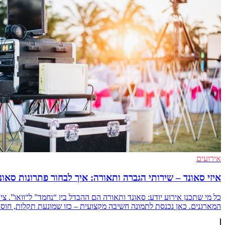
אירועים
איזי סאונד – שירותי הגברה ותאורה: איך לבחור פתרונות סאונ
כל מי שתכנן אירוע יודע: סאונד ותאורה הם ההבדל בין “נחמד” ל“וואו”. צ
המארגנים. כאן נכנסת לתמונה חשיבה מקצועית – כזו שמונעת תקלות, חוסכת ריצ